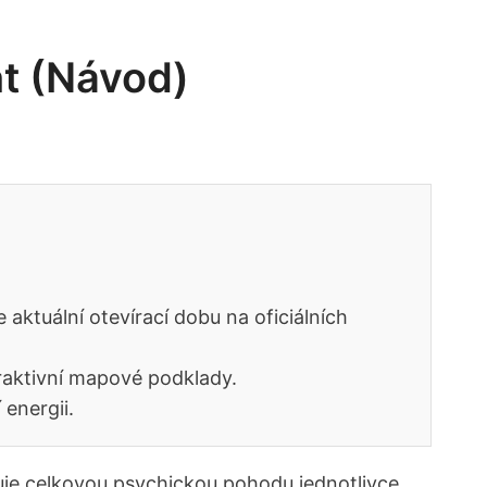
nt (Návod)
aktuální otevírací dobu na oficiálních
eraktivní mapové podklady.
 energii.
ňuje celkovou psychickou pohodu jednotlivce.