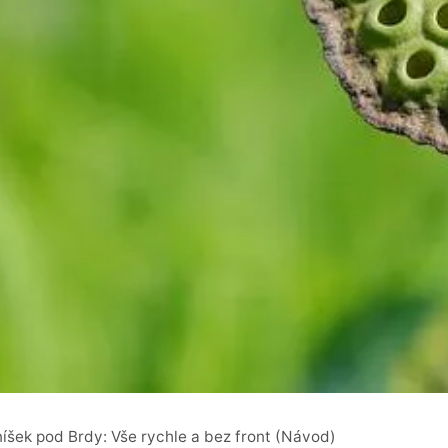
íšek pod Brdy: Vše rychle a bez front (Návod)