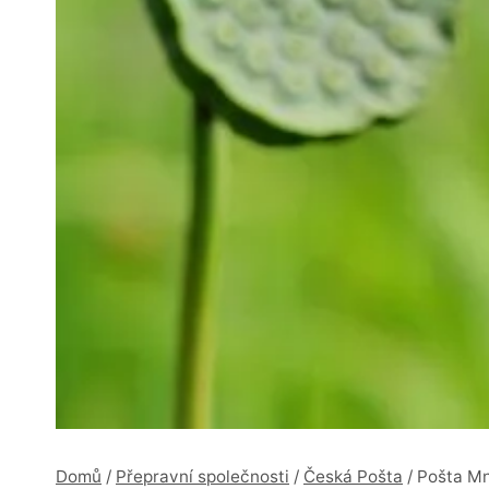
Domů
/
Přepravní společnosti
/
Česká Pošta
/
Pošta Mn