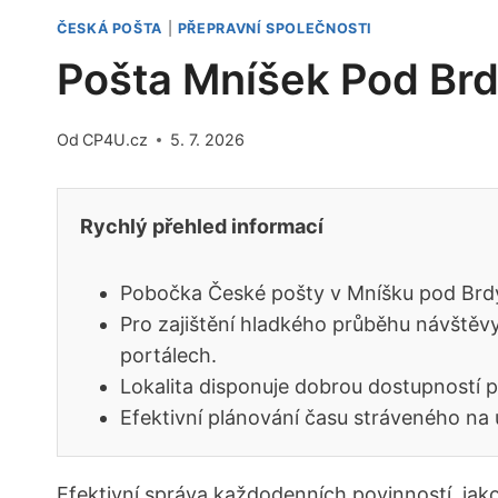
ČESKÁ POŠTA
|
PŘEPRAVNÍ SPOLEČNOSTI
Pošta Mníšek Pod Brd
Od
CP4U.cz
5. 7. 2026
Rychlý přehled informací
Pobočka České pošty v Mníšku pod Brdy
Pro zajištění hladkého průběhu návštěvy
portálech.
Lokalita disponuje dobrou dostupností pr
Efektivní plánování času stráveného na ú
Efektivní správa každodenních povinností, jak