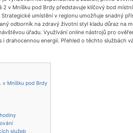
 2 v Mníšku pod Brdy představuje klíčový bod místní i
 Strategické umístění v regionu umožňuje snadný pří
vaný odborník na zdravý životní styl kladu důraz na 
 návštěvou úřadu. Využívání online nástrojů pro ověře
čas i drahocennou energii. Přehled o těchto službách
. v Mníšku pod Brdy
 hodiny
kování
cích služeb