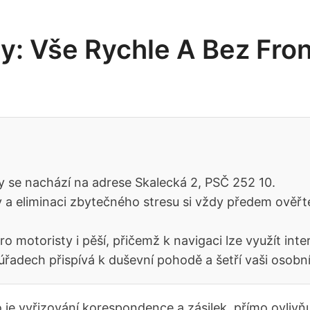
y: Vše Rychle A Bez Fro
 se nachází na adrese Skalecká 2, PSČ 252 10.
 a eliminaci zbytečného stresu si vždy předem ověřte 
o motoristy i pěší, přičemž k navigaci lze využít int
řadech přispívá k duševní pohodě a šetří vaši osobní
o je vyřizování korespondence a zásilek, přímo ovliv