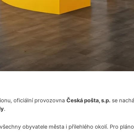
ionu, oficiální provozovna
Česká pošta, s.p.
se nachá
dy
.
 všechny obyvatele města i přilehlého okolí. Pro plán