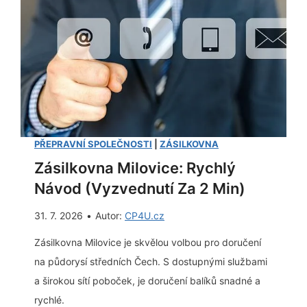
a
a
1
l
0
í
:
k
K
z
o
a
m
2
p
PŘEPRAVNÍ SPOLEČNOSTI
|
ZÁSILKOVNA
m
l
Zásilkovna Milovice: Rychlý
i
e
Návod (vyzvednutí Za 2 Min)
n
t
u
31. 7. 2026
•
Autor:
CP4U.cz
n
t
í
Zásilkovna Milovice je skvělou volbou pro doručení
y
s
na půdorysí středních Čech. S dostupnými službami
[
e
a širokou sítí poboček, je doručení balíků snadné a
N
z
rychlé.
á