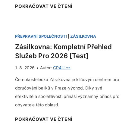
J
POKRAČOVAT VE ČTENÍ
a
k
t
PŘEPRAVNÍ SPOLEČNOSTI
|
ZÁSILKOVNA
e
Zásilkovna: Kompletní Přehled
c
Služeb Pro 2026 [Test]
h
n
1. 8. 2026
•
Autor:
CP4U.cz
o
Černokostelecká Zásilkovna je klíčovým centrem pro
l
doručování balíků v Praze-východ. Díky své
o
efektivitě a spolehlivosti přináší významný přínos pro
g
obyvatele této oblasti.
i
e
Z
POKRAČOVAT VE ČTENÍ
z
á
v