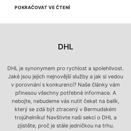
t
)
P
POKRAČOVAT VE ČTENÍ
n
S
í
Č
s
M
e
a
z
DHL
r
n
t
a
i
m
DHL je synonymem pro rychlost a spolehlivost.
n
u
Jaké jsou jejich nejnovější služby a jak si vedou
P
l
v porovnání s konkurencí? Naše články vám
r
i
přinesou všechny potřebné informace. A
i
c
nebojte, nebudeme vás nutit čekat na balík,
e
2
který se zdá být ztracený v Bermudském
k
0
trojúhelníku! Navštivte naši sekci o DHL a
o
2
zjistěte, proč je stále jedničkou na trhu.
p