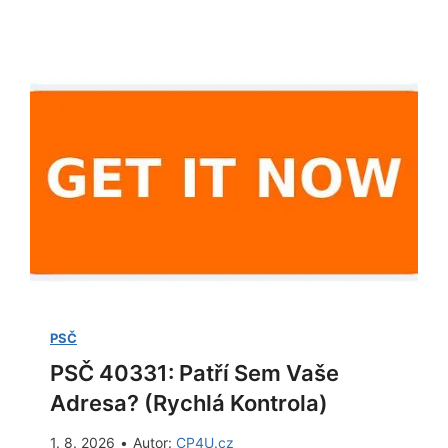
s
y
i
š
l
u
k
j
o
í
v
e
n
f
a
e
:
k
K
t
o
i
m
v
p
PSČ
i
l
PSČ 40331: Patří Sem Vaše
t
e
Adresa? (Rychlá Kontrola)
u
t
m
1. 8. 2026
•
Autor:
CP4U.cz