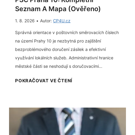
v
a
Seznam A Mapa (Ověřeno)
i
)
1. 8. 2026
•
Autor:
CP4U.cz
c
e
Správná orientace v poštovních směrovacích číslech
:
na území Prahy 10 je nezbytná pro zajištění
J
bezproblémového doručení zásilek a efektivní
a
využívání lokálních služeb. Administrativní hranice
k
městské části se neshodují s doručovacími…
o
P
POKRAČOVAT VE ČTENÍ
d
S
e
Č
s
P
l
r
a
a
t
h
b