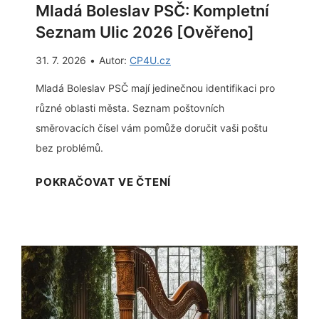
i
Mladá Boleslav PSČ: Kompletní
)
c
Seznam Ulic 2026 [Ověřeno]
e
31. 7. 2026
•
Autor:
CP4U.cz
:
R
Mladá Boleslav PSČ mají jedinečnou identifikaci pro
y
různé oblasti města. Seznam poštovních
c
směrovacích čísel vám pomůže doručit vaši poštu
h
bez problémů.
l
M
POKRAČOVAT VE ČTENÍ
ý
l
n
a
á
d
v
á
o
B
d
o
(