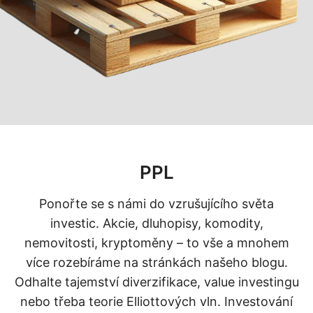
d
c
e
[
A
k
t
u
PPL
á
l
Ponořte se s námi do vzrušujícího světa
n
investic. Akcie, dluhopisy, komodity,
í
nemovitosti, kryptoměny – to vše a mnohem
2
více rozebíráme na stránkách našeho blogu.
0
Odhalte tajemství diverzifikace, value investingu
2
nebo třeba teorie Elliottových vln. Investování
6