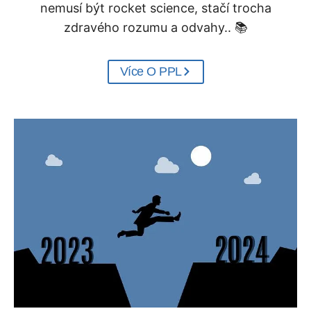
nemusí být rocket science, stačí trocha
]
zdravého rozumu a odvahy.. 📚
Více O PPL