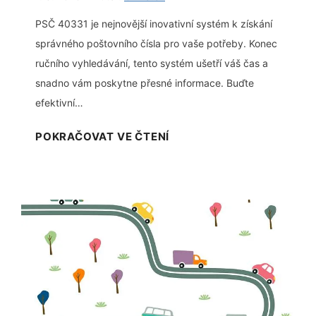
n
o
í
PSČ 40331 je nejnovější inovativní systém k získání
t
p
správného poštovního čísla pro vaše potřeby. Konec
o
ř
ručního vyhledávání, tento systém ušetří váš čas a
r
e
snadno vám poskytne přesné informace. Buďte
ů
h
efektivní…
v
l
o
P
POKRAČOVAT VE ČTENÍ
e
s
S
d
o
Č
s
b
4
l
n
0
u
í
3
ž
c
3
e
h
1
b
i
:
p
n
P