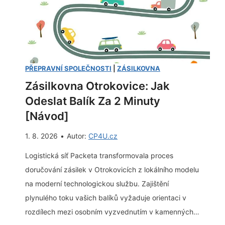
r
á
a
o
k
t
2
l
ř
0
a
í
2
d
s
PŘEPRAVNÍ SPOLEČNOSTI
|
ZÁSILKOVNA
6
n
e
Zásilkovna Otrokovice: Jak
[
í
m
Odeslat Balík Za 2 Minuty
T
c
v
e
[Návod]
h
a
s
1. 8. 2026
•
Autor:
CP4U.cz
v
š
t
o
e
Logistická síť Packeta transformovala proces
]
z
a
doručování zásilek v Otrokovicích z lokálního modelu
i
d
na moderní technologickou službu. Zajištění
d
r
plynulého toku vašich balíků vyžaduje orientaci v
l
e
rozdílech mezi osobním vyzvednutím v kamenných…
e
s