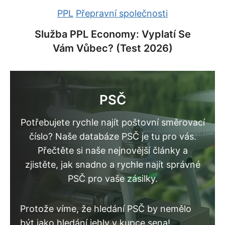
PPL
Přepravní společnosti
Služba PPL Economy: Vyplatí Se
Vám Vůbec? (Test 2026)
PSČ
Potřebujete rychle najít poštovní směrovací
číslo? Naše databáze PSČ je tu pro vás.
Přečtěte si naše nejnovější články a
zjistěte, jak snadno a rychle najít správné
PSČ pro vaše zásilky.
Protože víme, že hledání PSČ by nemělo
být jako hledání jehly v kupce sena!