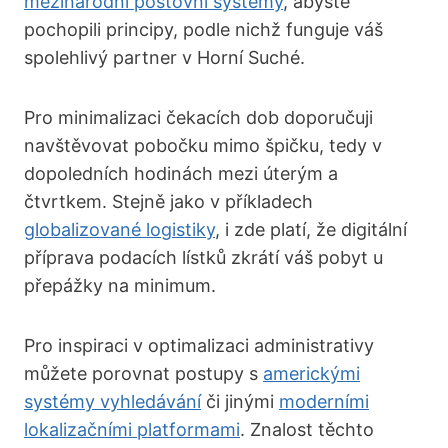
mezinárodní poštovní systémy
, abyste
pochopili principy, podle nichž funguje váš
spolehlivý partner v Horní Suché.
Pro minimalizaci čekacích dob doporučuji
navštěvovat pobočku mimo špičku, tedy v
dopoledních hodinách mezi úterým a
čtvrtkem. Stejně jako v příkladech
globalizované logistiky
, i zde platí, že digitální
příprava podacích lístků zkrátí váš pobyt u
přepážky na minimum.
Pro inspiraci v optimalizaci administrativy
můžete porovnat postupy s
americkými
systémy vyhledávání
či jinými
moderními
lokalizačními platformami
. Znalost těchto