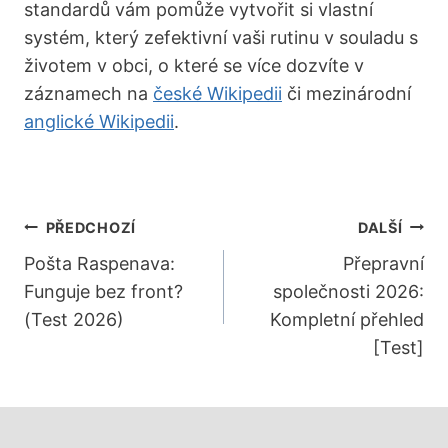
standardů vám pomůže vytvořit si vlastní
systém, který zefektivní vaši rutinu v souladu s
životem v obci, o které se více dozvíte v
záznamech na
české Wikipedii
či mezinárodní
anglické Wikipedii
.
Navigace
PŘEDCHOZÍ
DALŠÍ
Pro
Pošta Raspenava:
Přepravní
Funguje bez front?
společnosti 2026:
Příspěvek
(Test 2026)
Kompletní přehled
[Test]