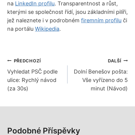
na
LinkedIn profilu
. Transparentnost a růst,
kterými se společnost řídí, jsou základními pilíři,
jež naleznete i v podrobném
firemním profilu
či
na portálu
Wikipedia
.
Navigace
PŘEDCHOZÍ
DALŠÍ
Pro
Vyhledat PSČ podle
Dolní Benešov pošta:
ulice: Rychlý návod
Vše vyřízeno do 5
Příspěvek
(za 30s)
minut (Návod)
Podobné Příspěvky