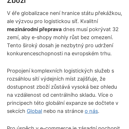
Zboží
V éře globalizace není hranice státu překážkou,
ale výzvou pro logistickou síť. Kvalitní
mezinárodní přeprava
dnes musí pokrývat 32
zemí, aby e-shopy mohly růst bez omezení.
Tento široký dosah je nezbytný pro udržení
konkurenceschopnosti na evropském trhu.
Propojení komplexních logistických služeb s
rozsáhlou sítí výdejních míst zajišťuje, že
dostupnost zboží zůstává vysoká bez ohledu
na vzdálenost od centrálního skladu. Více o
principech této globální expanze se dočtete v
sekcích
Global
nebo na stránce
o nás
.
Pro úspěch v e-commerce je zásadní pochopit