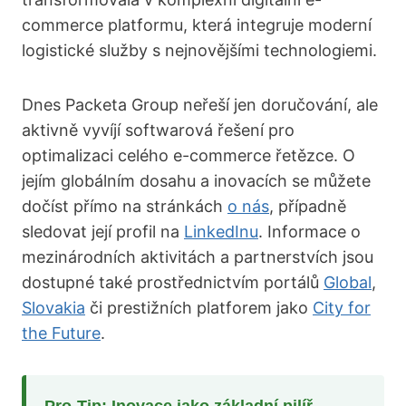
commerce platformu, která integruje moderní
logistické služby s nejnovějšími technologiemi.
Dnes Packeta Group neřeší jen doručování, ale
aktivně vyvíjí softwarová řešení pro
optimalizaci celého e-commerce řetězce. O
jejím globálním dosahu a inovacích se můžete
dočíst přímo na stránkách
o nás
, případně
sledovat její profil na
LinkedInu
. Informace o
mezinárodních aktivitách a partnerstvích jsou
dostupné také prostřednictvím portálů
Global
,
Slovakia
či prestižních platforem jako
City for
the Future
.
Pro-Tip: Inovace jako základní pilíř