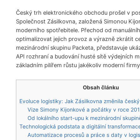
Český trh elektronického obchodu prošel v pos
Společnost Zásilkovna, založená Simonou Kijon
moderního spotřebitele. Přechod od manuálního
optimalizovat jejich provoz a výrazně zkrátit c
mezinárodní skupinu Packeta, představuje ukáz
API rozhraní a budování husté sítě výdejních 
základním pilířem růstu jakékoliv moderní firmy
Obsah článku
Evoluce logistiky: Jak Zásilkovna změnila čes
Vize Simony Kijonkové a počátky v roce 20
Od lokálního start-upu k mezinárodní skupi
Technologická podstata a digitální transforma
Automatizace procesů a práce s daty v logis