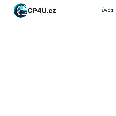
Přeskočit
CP4U.cz
Úvod
na
obsah