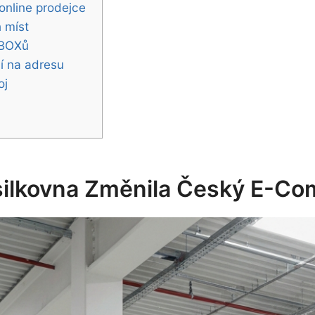
online prodejce
 míst
-BOXů
í na adresu
oj
ásilkovna Změnila Český E-C