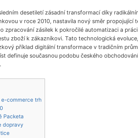
ledním desetiletí zásadní transformací díky radikáln
kovou v roce 2010, nastavila nový směr propojující t
 zpracování zásilek k pokročilé automatizaci a prác
estu zboží k zákazníkovi. Tato technologická evoluce,
kový příklad digitální transformace v tradičním prům
míst definuje současnou podobu českého obchodování 
.
ký e-commerce trh
10
ně Packeta
ce dopravy
tice