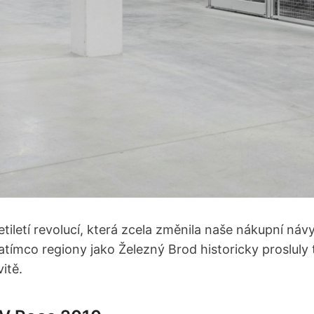
iletí revolucí, která zcela změnila naše nákupní náv
Zatímco regiony jako Železný Brod historicky prosluly 
itě.