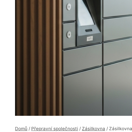
Domů
/
Přepravní společnosti
/
Zásilkovna
/
Zásilkovna