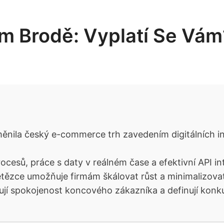
m Brodě: Vyplatí Se Vám
ěnila český e-commerce trh zavedením digitálních in
ocesů, práce s daty v reálném čase a efektivní API i
etězce umožňuje firmám škálovat růst a minimalizova
ňují spokojenost koncového zákazníka a definují ko