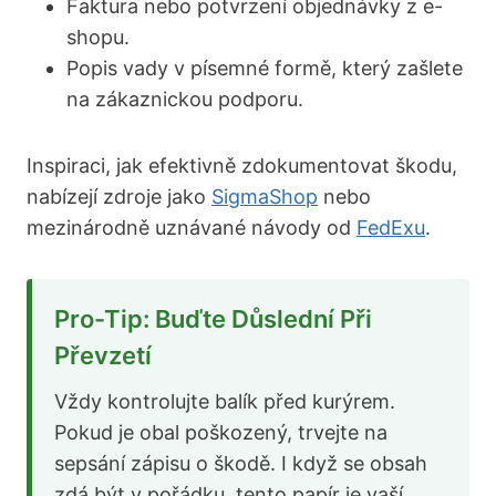
Faktura nebo potvrzení objednávky z e-
shopu.
Popis vady v písemné formě, který zašlete
na zákaznickou podporu.
Inspiraci, jak efektivně zdokumentovat škodu,
nabízejí zdroje jako
SigmaShop
nebo
mezinárodně uznávané návody od
FedExu
.
Pro-Tip: Buďte Důslední Při
Převzetí
Vždy kontrolujte balík před kurýrem.
Pokud je obal poškozený, trvejte na
sepsání zápisu o škodě. I když se obsah
zdá být v pořádku, tento papír je vaší