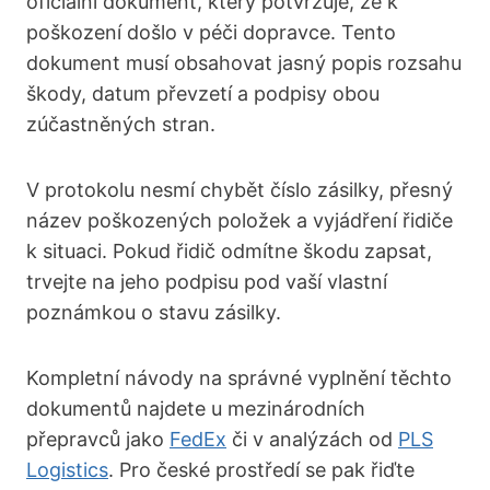
oficiální dokument, který potvrzuje, že k
poškození došlo v péči dopravce. Tento
dokument musí obsahovat jasný popis rozsahu
škody, datum převzetí a podpisy obou
zúčastněných stran.
V protokolu nesmí chybět číslo zásilky, přesný
název poškozených položek a vyjádření řidiče
k situaci. Pokud řidič odmítne škodu zapsat,
trvejte na jeho podpisu pod vaší vlastní
poznámkou o stavu zásilky.
Kompletní návody na správné vyplnění těchto
dokumentů najdete u mezinárodních
přepravců jako
FedEx
či v analýzách od
PLS
Logistics
. Pro české prostředí se pak řiďte