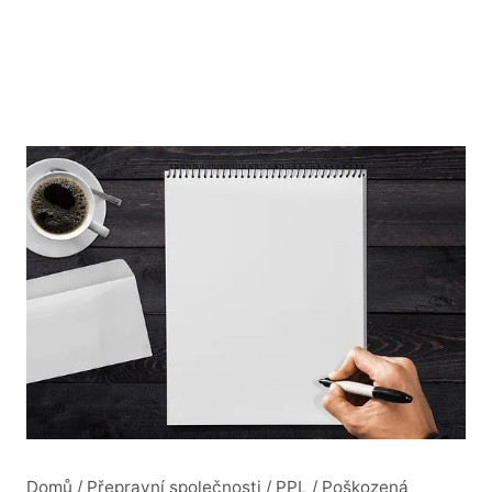
Domů
/
Přepravní společnosti
/
PPL
/
Poškozená