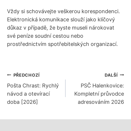
Vždy si schovávejte veškerou korespondenci.
Elektronická komunikace slouží jako klíčový
důkaz v případě, že byste museli nárokovat
své peníze soudní cestou nebo
prostřednictvím spotřebitelských organizací.
Navigace
PŘEDCHOZÍ
DALŠÍ
Pro
Pošta Chrast: Rychlý
PSČ Halenkovice:
návod a otevírací
Kompletní průvodce
Příspěvek
doba [2026]
adresováním 2026