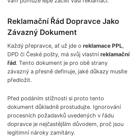
vám pomůže lépe zacílit vaši reklamaci.
Reklamační Řád Dopravce Jako
Závazný Dokument
Každý přepravce, ať už jde o
reklamace PPL
,
DPD či České pošty, má svůj vlastní
reklamační
řád
. Tento dokument je pro obě strany
závazný a přesně definuje, jaké důkazy musíte
předložit.
Před podáním stížnosti si proto tento
dokument důkladně prostudujte. Ignorování
procesních požadavků uvedených v řádu
dopravce je nejčastějším důvodem, proč jsou
legitimní nároky zamítány.