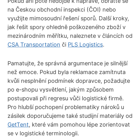
Pokud ani poté nedojde k nápravě, obraťte se
na Českou obchodní inspekci (ČOI) nebo
využijte mimosoudní řešení sporů. Další kroky,
jak řešit spory ohledně poškozeného zboží v
mezinárodním měřítku, naleznete v článcích od
CSA Transportation
či
PLS Logistics
.
Pamatujte, že správná argumentace je silnější
než emoce. Pokud byla reklamace zamítnuta
kvůli nesplnění podmínek dopravce, požadujte
po e-shopu vysvětlení, jakým způsobem
postupovali při regresu vůči logistické firmě.
Pro hlubší pochopení problematiky nároků u
zásilek doporučujeme také studijní materiály od
GetTent
, které vám pomohou lépe zorientovat
se v logistické terminologii.