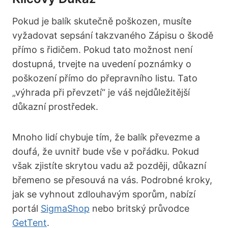
Pokud je balík skutečně poškozen, musíte
vyžadovat sepsání takzvaného Zápisu o škodě
přímo s řidičem. Pokud tato možnost není
dostupná, trvejte na uvedení poznámky o
poškození přímo do přepravního listu. Tato
„výhrada při převzetí“ je váš nejdůležitější
důkazní prostředek.
Mnoho lidí chybuje tím, že balík převezme a
doufá, že uvnitř bude vše v pořádku. Pokud
však zjistíte skrytou vadu až později, důkazní
břemeno se přesouvá na vás. Podrobné kroky,
jak se vyhnout zdlouhavým sporům, nabízí
portál
SigmaShop
nebo britský průvodce
GetTent
.