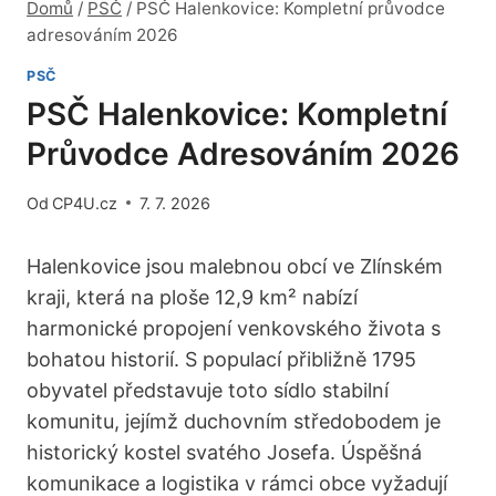
Domů
/
PSČ
/
PSČ Halenkovice: Kompletní průvodce
adresováním 2026
PSČ
PSČ Halenkovice: Kompletní
Průvodce Adresováním 2026
Od
CP4U.cz
7. 7. 2026
Halenkovice jsou malebnou obcí ve Zlínském
kraji, která na ploše 12,9 km² nabízí
harmonické propojení venkovského života s
bohatou historií. S populací přibližně 1795
obyvatel představuje toto sídlo stabilní
komunitu, jejímž duchovním středobodem je
historický kostel svatého Josefa. Úspěšná
komunikace a logistika v rámci obce vyžadují