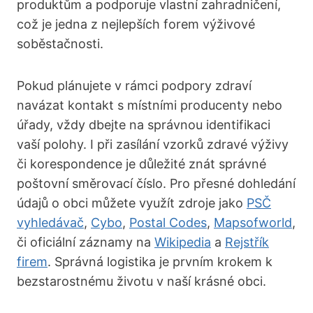
produktům a podporuje vlastní zahradničení,
což je jedna z nejlepších forem výživové
soběstačnosti.
Pokud plánujete v rámci podpory zdraví
navázat kontakt s místními producenty nebo
úřady, vždy dbejte na správnou identifikaci
vaší polohy. I při zasílání vzorků zdravé výživy
či korespondence je důležité znát správné
poštovní směrovací číslo. Pro přesné dohledání
údajů o obci můžete využít zdroje jako
PSČ
vyhledávač
,
Cybo
,
Postal Codes
,
Mapsofworld
,
či oficiální záznamy na
Wikipedia
a
Rejstřík
firem
. Správná logistika je prvním krokem k
bezstarostnému životu v naší krásné obci.