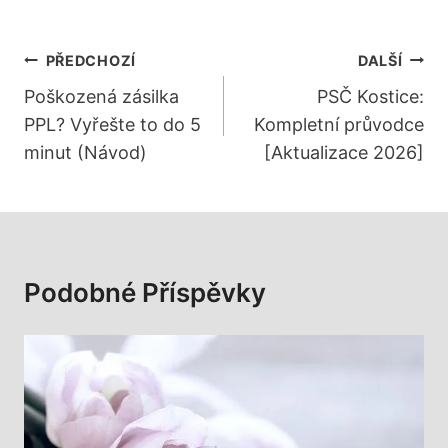
Navigace
PŘEDCHOZÍ
DALŠÍ
Pro
Poškozená zásilka
PSČ Kostice:
PPL? Vyřešte to do 5
Kompletní průvodce
Příspěvek
minut (Návod)
[Aktualizace 2026]
Podobné Příspěvky