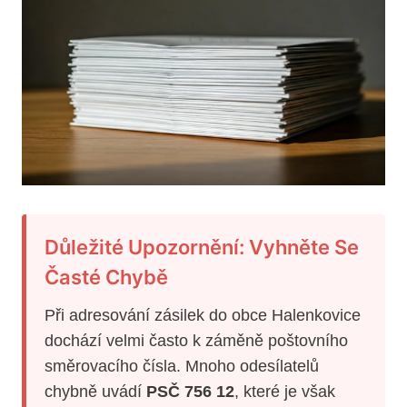
Důležité Upozornění: Vyhněte Se
Časté Chybě
Při adresování zásilek do obce Halenkovice
dochází velmi často k záměně poštovního
směrovacího čísla. Mnoho odesílatelů
chybně uvádí
PSČ 756 12
, které je však