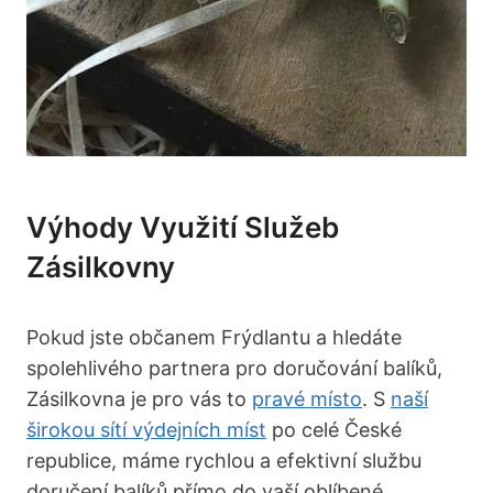
Výhody Využití Služeb
Zásilkovny
Pokud jste občanem Frýdlantu a hledáte
spolehlivého partnera pro doručování balíků,
Zásilkovna je pro vás to
pravé místo
. S
naší
širokou sítí výdejních míst
po celé České
republice, máme rychlou a efektivní službu
doručení balíků přímo do vaší oblíbené