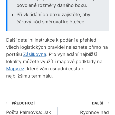
povolené rozměry daného boxu.
Při vkládání do boxu zajistěte, aby
čárový kód směřoval ke čtečce.
Další detailní instrukce k podání a přehled
všech logistických pravidel naleznete přímo na
portálu
Zásilkovna
. Pro vyhledání nejbližší
lokality můžete využít i mapové podklady na
Mapy.cz
, které vám usnadní cestu k
nejbližšímu terminálu.
Navigace
PŘEDCHOZÍ
DALŠÍ
Pro
Pošta Palmovka: Jak
Rychnov nad