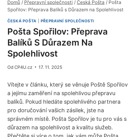
Domů
/
Přepravní společnosti
/
Česká Pošta
/
Pošta
Spořilov: Přeprava Balíků s Důrazem na Spolehlivost
ČESKÁ POŠTA
|
PŘEPRAVNÍ SPOLEČNOSTI
Pošta Spořilov: Přeprava
Balíků S Důrazem Na
Spolehlivost
Od
CP4U.cz
17. 11. 2025
Vítejte v ⁢článku, který se věnuje⁣ Poště Spořilov‍
a jejímu zaměření na spolehlivou přepravu
⁢balíků. Pokud hledáte spolehlivého partnera
⁤pro doručování ​vašich zásilek, jste na
správném místě. Pošta Spořilov je tu pro vás s
důrazem na spolehlivost a kvalitu služeb.
Přečtěte si ⁣více o tom,​ jak vám může Pošta