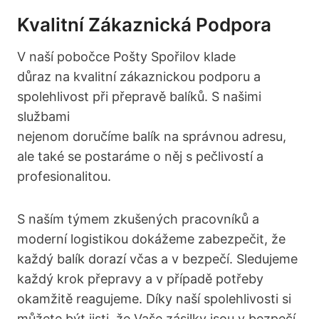
Kvalitní Zákaznická ⁢podpora
V naší pobočce Pošty Spořilov klade
důraz na kvalitní zákaznickou‌ podporu ⁣a
spolehlivost při přepravě⁢ balíků. S našimi
službami
nejenom doručíme balík na správnou adresu,​
ale také se postaráme o něj s pečlivostí⁢ a
profesionalitou.
S naším týmem zkušených‍ pracovníků ⁣a
moderní logistikou dokážeme zabezpečit, že
⁢každý‍ balík dorazí včas a v bezpečí. Sledujeme
každý‌ krok přepravy a v případě potřeby
okamžitě reagujeme. Díky⁢ naší spolehlivosti si
můžete být jisti, že Vaše zásilky jsou v bezpečí.