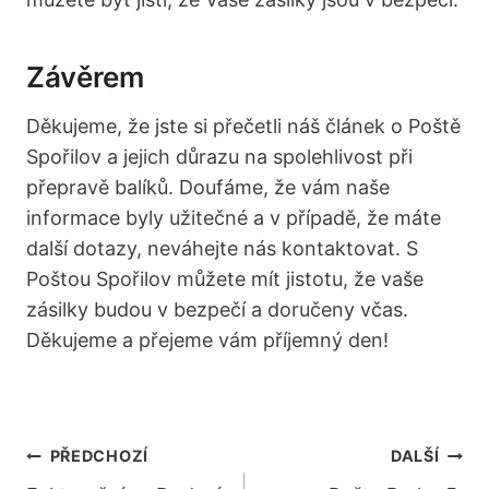
Závěrem
Děkujeme, že jste⁢ si přečetli náš článek o Poště
Spořilov a jejich důrazu na⁣ spolehlivost při⁢
přepravě balíků. Doufáme, ​že vám naše
informace byly užitečné a v případě, že máte
další dotazy, neváhejte nás kontaktovat. S
Poštou Spořilov⁣ můžete mít jistotu, že vaše
zásilky budou⁤ v bezpečí a doručeny včas.
Děkujeme a přejeme vám příjemný den!
Navigace
PŘEDCHOZÍ
DALŠÍ