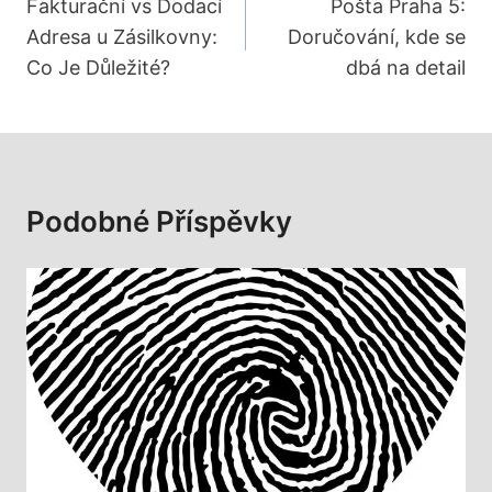
Pro
Fakturační vs Dodací
Pošta Praha 5:
Adresa u Zásilkovny:
Doručování, kde se
Příspěvek
Co Je Důležité?
dbá na detail
Podobné Příspěvky