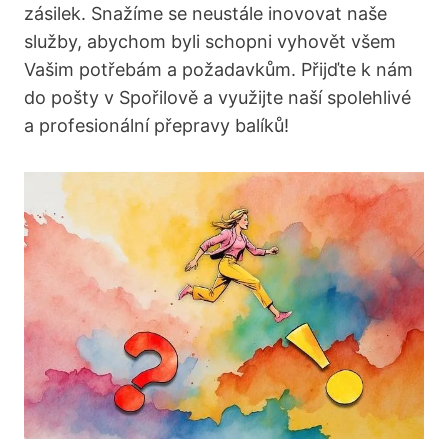
zásilek. Snažíme se ⁣neustále inovovat‌ naše
služby, abychom⁤ byli schopni vyhovět⁣ všem
Vašim⁤ potřebám a ⁣požadavkům. Přijďte k nám
do pošty​ v Spořilově a využijte naší spolehlivé⁤
a profesionální přepravy⁢ balíků!