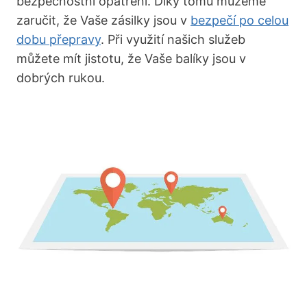
bezpečnostní opatření. ‍Díky tomu můžeme
zaručit, že Vaše zásilky jsou v
bezpečí po celou
dobu přepravy
. Při využití našich služeb⁢
můžete mít jistotu, ⁤že Vaše balíky ​jsou v
dobrých rukou.