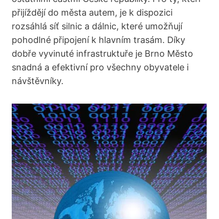
přijíždějí do ​města autem,⁣ je k dispozici‌
rozsáhlá síť⁢ silnic a dálnic, které umožňují
pohodlné připojení‌ k hlavním trasám. Díky‌
dobře vyvinuté infrastruktuře⁤ je ‌Brno Město⁢
snadná ⁢a efektivní pro všechny obyvatele i
návštěvníky.