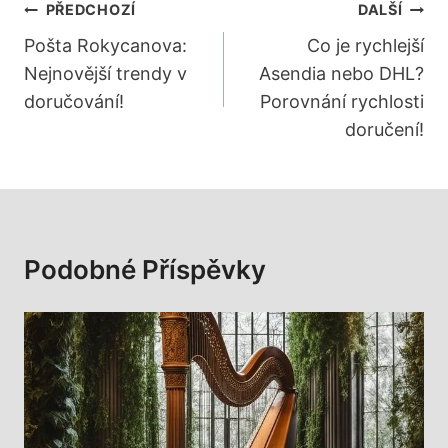
Navigace
PŘEDCHOZÍ
DALŠÍ
Pro
Pošta Rokycanova:
Co je rychlejší
Nejnovější trendy v
Asendia nebo DHL?
Příspěvek
doručování!
Porovnání rychlosti
doručení!
Podobné Příspěvky