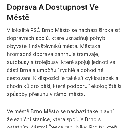
Doprava A Dostupnost Ve
Městě
V lokalitě PSČ Brno Město se‍ nachází široká síť
dopravních spojů, které usnadňují⁢ pohyb
obyvatel i návštěvníků města. Městská
hromadná doprava ⁢zahrnuje tramvaje,
autobusy a trolejbusy,‍ které​ spojují jednotlivé
části Brna ​a umožňují rychlé ⁣a pohodlné
‍cestování. K dispozici ⁢je také síť ⁢cyklostezek a
chodníků ‌pro pěší, ⁢které ‍podporují ekologičtější
způsoby přesunu v⁢ rámci‌ města.
Ve městě Brno Město ‍se nachází ⁤také hlavní
železniční stanice, která spojuje Brno s
ostatními částmi České⁢ republiky. Pro⁣ ty, kteří