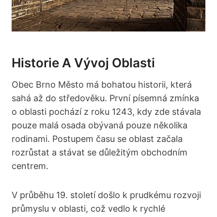
Historie A‍ Vývoj⁣ Oblasti
Obec​ Brno Město ‌má bohatou historii, která
sahá až⁤ do středověku. ‍První písemná zmínka
o oblasti pochází z roku ‌1243, kdy zde ⁤stávala
pouze ‌malá osada ⁢obývaná⁤ pouze‍ několika
rodinami. Postupem času se⁢ oblast začala
rozrůstat⁣ a stávat⁢ se důležitým obchodním
centrem.
V průběhu 19. století ‌došlo ⁤k prudkému rozvoji
průmyslu v oblasti, což vedlo k rychlé