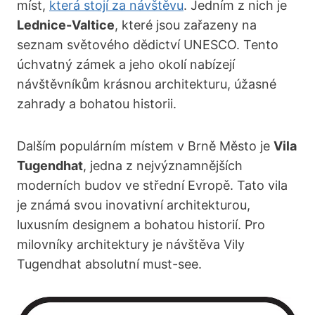
míst,
která stojí za návštěvu
. Jedním z nich je
Lednice-Valtice
, které jsou zařazeny⁣ na
seznam⁤ světového dědictví UNESCO. Tento‍
úchvatný⁣ zámek a jeho okolí nabízejí
návštěvníkům⁣ krásnou architekturu, úžasné
⁢zahrady a bohatou historii.
Dalším populárním místem‍ v⁢ Brně Město je
Vila
Tugendhat
, jedna z nejvýznamnějších
moderních​ budov ve střední Evropě.‍ Tato‍ vila
je⁣ známá svou inovativní architekturou,⁤
luxusním designem a ⁤bohatou historií.‍ Pro
milovníky architektury je návštěva Vily
Tugendhat absolutní must-see.