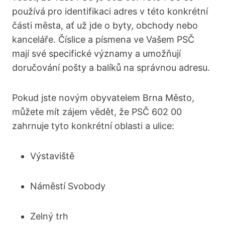
používá pro ‌identifikaci adres v ⁤této konkrétní
části města, ať‌ už jde o byty, obchody nebo
kanceláře. Číslice a písmena ve⁤ Vašem PSČ
mají ‍své specifické významy a umožňují
doručování pošty a balíků‍ na správnou adresu.
Pokud jste novým obyvatelem Brna Město,
můžete ⁢mít zájem vědět, že PSČ​ 602 00
zahrnuje​ tyto konkrétní oblasti a ulice:‍
Výstaviště
Náměstí Svobody
Zelný trh