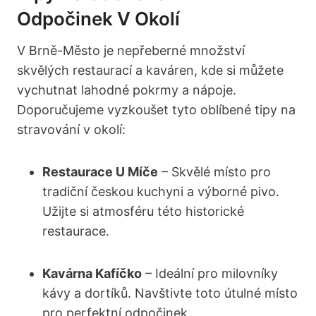
Odpočinek V Okolí
V ⁤Brně-Město ‌je nepřeberné množství⁤
skvělých restaurací a kaváren, kde‍ si můžete
⁢vychutnat lahodné pokrmy a nápoje.
Doporučujeme vyzkoušet tyto⁢ oblíbené⁣ tipy na
stravování v‍ okolí:
Restaurace U Míče
– Skvělé místo pro
tradiční českou kuchyni a ‍výborné pivo.
Užijte si atmosféru této ⁤historické
restaurace.
Kavárna Kafíčko
– Ideální pro milovníky​
kávy a dortíků.⁢ Navštivte toto útulné místo⁣
pro perfektní odpočinek.