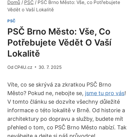
Domů
/
PSČ
/
PSČ Brno Město: Vše, co Potřebujete
Vědět o Vaší Lokalitě
PSČ
PSČ Brno Město: Vše, Co
Potřebujete Vědět O Vaší
Lokalitě
Od
CP4U.cz
30. 7. 2025
Víte, co ‌se skrývá za zkratkou PSČ Brno
Město? ⁢Pokud ne, nebojte se,
jsme tu pro vás
!
V tomto článku se dozvíte všechny⁤ důležité ​
informace o⁢ této lokalitě v Brně. Od historie a
architektury po ​dopravu⁢ a služby, ​budete mít
přehled o tom, co ‍PSČ Brno Město nabízí. Tak
neváhejte ‍a dejte ‍si náš průvodce!