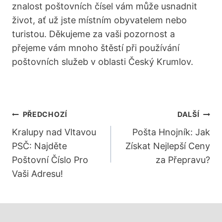
znalost poštovních čísel vám může usnadnit
život, ať už jste místním obyvatelem nebo
turistou. Děkujeme za vaši pozornost a
přejeme vám mnoho štěstí při používání
poštovních služeb v oblasti Český Krumlov.
Navigace
PŘEDCHOZÍ
DALŠÍ
Pro
Kralupy nad Vltavou
Pošta Hnojník: Jak
PSČ: Najděte
Získat Nejlepší Ceny
Příspěvek
Poštovní Číslo Pro
za Přepravu?
Vaši Adresu!