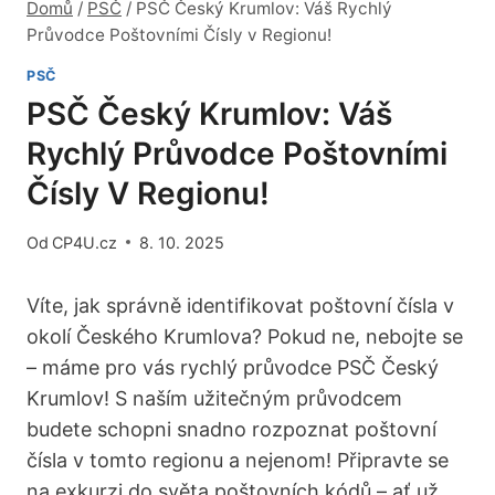
Domů
/
PSČ
/
PSČ Český Krumlov: Váš Rychlý
Průvodce Poštovními Čísly v Regionu!
PSČ
PSČ Český Krumlov: Váš
Rychlý Průvodce Poštovními
Čísly V Regionu!
Od
CP4U.cz
8. 10. 2025
Víte, jak správně identifikovat poštovní čísla v
okolí Českého Krumlova? Pokud ne, nebojte se
– máme pro vás rychlý průvodce PSČ Český
Krumlov! S naším užitečným průvodcem
budete schopni snadno rozpoznat poštovní
čísla v tomto regionu a nejenom! Připravte se
na exkurzi do světa poštovních kódů – ať už