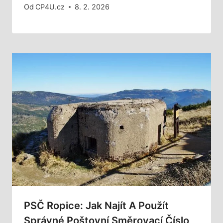
Od
CP4U.cz
8. 2. 2026
PSČ Ropice: Jak Najít A Použít
Správné Poštovní Směrovací Číslo