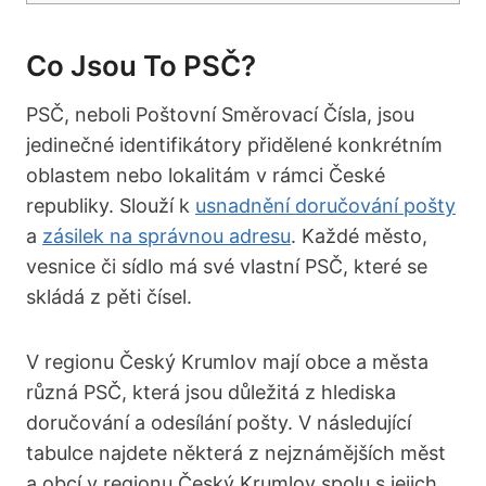
Co Jsou To PSČ?
PSČ, neboli Poštovní Směrovací Čísla, jsou
jedinečné identifikátory přidělené konkrétním
oblastem nebo lokalitám v rámci České
republiky. Slouží k
usnadnění doručování pošty
a
zásilek na správnou adresu
. Každé město,
vesnice či sídlo má své vlastní PSČ, které se
skládá z pěti čísel.
V regionu Český Krumlov mají obce a města
různá PSČ, která jsou důležitá z hlediska
doručování a odesílání pošty. V následující
tabulce najdete některá z nejznámějších měst
a obcí v regionu Český Krumlov spolu s jejich