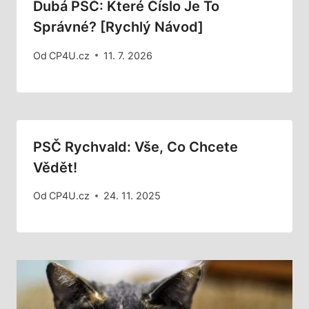
Dubá PSČ: Které Číslo Je To
Správné? [Rychlý Návod]
Od
CP4U.cz
11. 7. 2026
PSČ Rychvald: Vše, Co Chcete
Vědět!
Od
CP4U.cz
24. 11. 2025