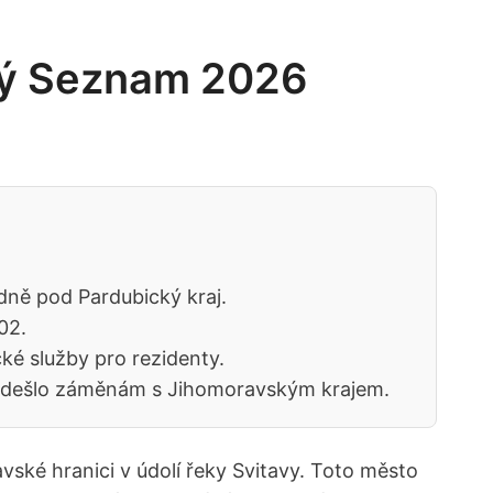
ný Seznam 2026
dně pod Pardubický kraj.
02.
ké služby pro rezidenty.
e předešlo záměnám s Jihomoravským krajem.
ské hranici v údolí řeky Svitavy. Toto město