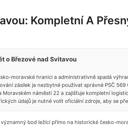
tavou: Kompletní A Přes
ět o Březové nad Svitavou
česko-moravské hranici a administrativně spadá výhra
ování zásilek je nezbytné používat správné PSČ 569 
 Moravském náměstí 22 a zajišťuje kompletní logistic
fických údajů je nutné volit oficiální zdroje, aby s
významný bod ležící přímo na historické česko-morav