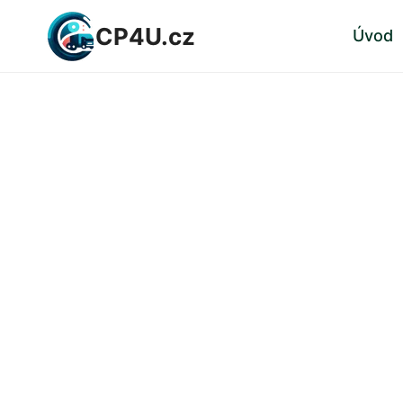
Přeskočit
CP4U.cz
Úvod
na
obsah