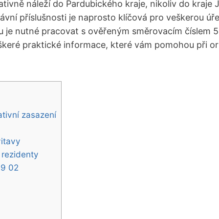
rativně náleží do Pardubického kraje, nikoliv do kraj
ní příslušnosti je naprosto klíčová pro veškerou úře
u je nutné pracovat s ověřeným směrovacím číslem 569
eré praktické informace, které vám pomohou při orien
tivní zasazení
vitavy
 rezidenty
69 02