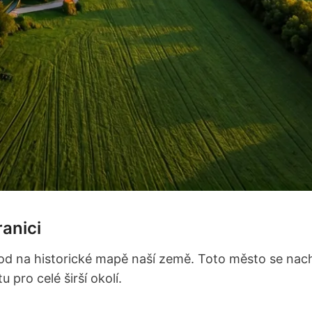
anici
bod na historické mapě naší země. Toto město se nac
u pro celé širší okolí.