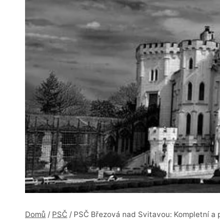
Domů
/
PSČ
/
PSČ Březová nad Svitavou: Kompletní a