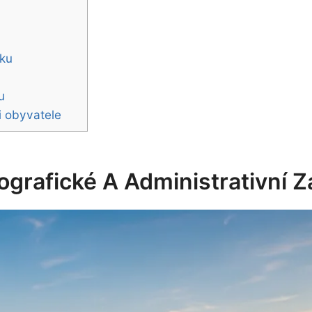
oku
u
u
i obyvatele
ografické A Administrativní 