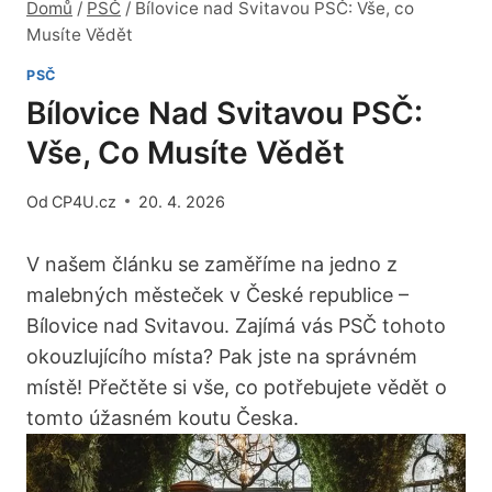
Domů
/
PSČ
/
Bílovice nad Svitavou PSČ: Vše, co
Musíte Vědět
PSČ
Bílovice Nad Svitavou PSČ:
Vše, Co Musíte Vědět
Od
CP4U.cz
20. 4. 2026
V našem článku se zaměříme na jedno z
malebných městeček v České republice –
Bílovice nad Svitavou. Zajímá vás PSČ tohoto
okouzlujícího místa? Pak jste na správném
místě! Přečtěte si vše, co potřebujete vědět o
tomto úžasném koutu Česka.