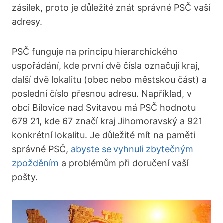
zásilek, proto je důležité znát správné PSČ vaší
adresy.
PSČ funguje na principu hierarchického
uspořádání, kde první dvě čísla označují kraj,
další dvě lokalitu (obec nebo městskou část) a
poslední číslo přesnou adresu. Například, v
obci Bílovice nad Svitavou má PSČ hodnotu
679 21, kde 67 značí kraj Jihomoravský a 921
konkrétní lokalitu. Je důležité mít na paměti
správné PSČ,
abyste se vyhnuli zbytečným
zpožděním
a problémům při doručení vaší
pošty.