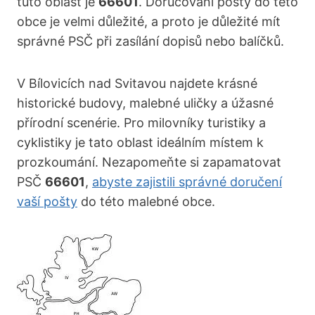
tuto oblast je
66601
. Doručování pošty do této
obce je velmi důležité, a proto je důležité mít
správné PSČ při zasílání dopisů nebo balíčků.
V Bílovicích nad Svitavou najdete krásné
historické budovy, malebné uličky a úžasné
přírodní scenérie. Pro milovníky turistiky a
cyklistiky je tato oblast ideálním místem k
prozkoumání. Nezapomeňte si zapamatovat
PSČ
66601
,
abyste zajistili správné doručení
vaší pošty
do této malebné obce.