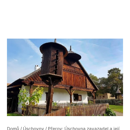
Domů
/
Úschovny
/
Přerov: Úschovna zavazadel a její