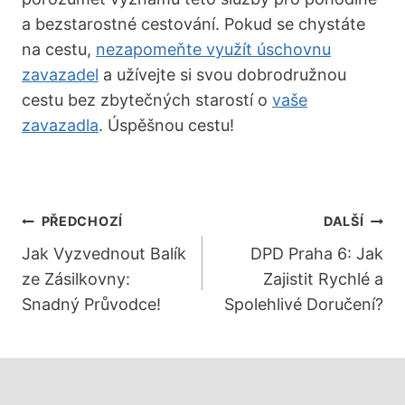
a bezstarostné cestování. Pokud se chystáte
na cestu,
nezapomeňte využít úschovnu
zavazadel
a užívejte si svou dobrodružnou
cestu bez zbytečných starostí o
vaše
zavazadla
. Úspěšnou cestu!
Navigace
PŘEDCHOZÍ
DALŠÍ
Pro
Jak Vyzvednout Balík
DPD Praha 6: Jak
ze Zásilkovny:
Zajistit Rychlé a
Příspěvek
Snadný Průvodce!
Spolehlivé Doručení?