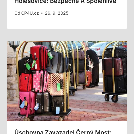
Holešovice: Bezpečně A Spolehlivě
Od
CP4U.cz
26. 9. 2025
Úschovna Zavazadel Černý Most: