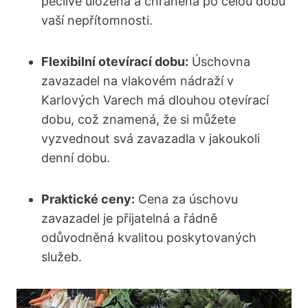
pečlivě uložena a chráněna po celou dobu
vaší nepřítomnosti.
Flexibilní otevírací dobu:
Úschovna
zavazadel na vlakovém nádraží v
Karlových Varech má dlouhou otevírací
dobu, což znamená, že si můžete
vyzvednout svá zavazadla v jakoukoli
denní dobu.
Praktické ceny:
Cena za úschovu
zavazadel je přijatelná a řádně
odůvodněná kvalitou poskytovaných
služeb.