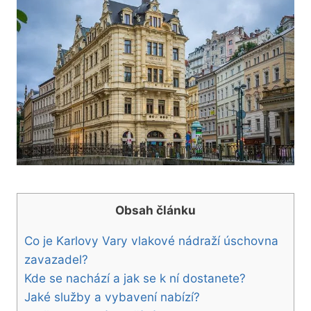
Obsah článku
Co je Karlovy Vary vlakové nádraží úschovna
zavazadel?
Kde se nachází a jak se k ní dostanete?
Jaké služby a vybavení nabízí?