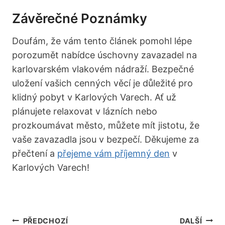
Závěrečné Poznámky
Doufám, že vám tento článek pomohl lépe
porozumět nabídce úschovny zavazadel na
karlovarském vlakovém nádraží. Bezpečné
uložení vašich cenných věcí je důležité pro
klidný pobyt v Karlových Varech. Ať už
plánujete relaxovat v lázních nebo
prozkoumávat město, můžete mít jistotu, že
vaše zavazadla jsou v bezpečí. Děkujeme za
přečtení a
přejeme vám příjemný den
v
Karlových Varech!
Navigace
PŘEDCHOZÍ
DALŠÍ