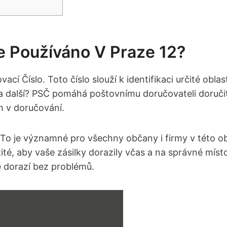
Používáno ‌v Praze⁤ 12?
Číslo. Toto číslo slouží k identifikaci určité oblasti ⁣č
další? ⁢PSČ ⁢pomáhá​ poštovnímu doručovateli doručit 
m ‍v doručování.
To je ⁤významné pro všechny občany‍ i firmy v‌ této ‌obla
aby ​vaše zásilky‌ dorazily‌ včas‍ a na⁤ správné ‍místo. 
že dorazí bez ‌problémů.