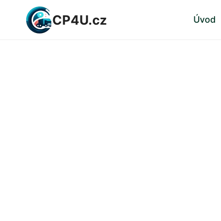
Přeskočit
CP4U.cz
Úvod
na
obsah