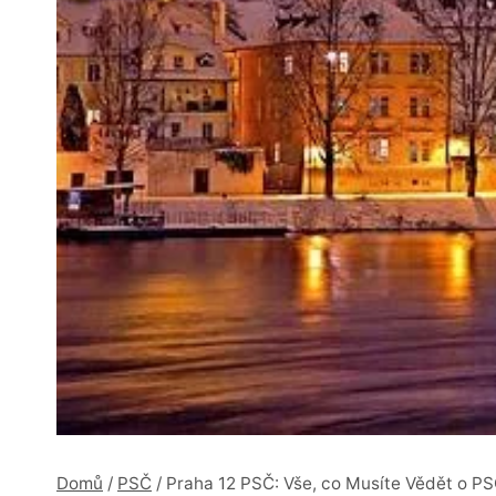
Domů
/
PSČ
/
Praha 12 PSČ: Vše, co Musíte Vědět o P