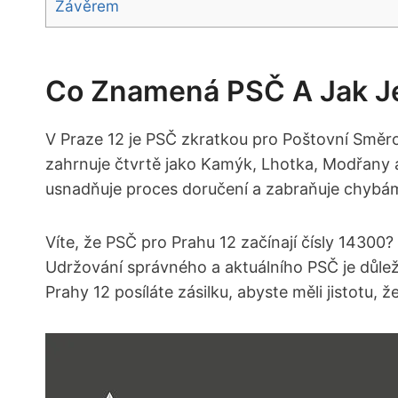
Závěrem
Co Znamená PSČ A Jak Je 
V Praze 12 je PSČ zkratkou pro Poštovní Směrovací ​
zahrnuje čtvrtě ⁢jako Kamýk, Lhotka, Modřany a 
⁢usnadňuje proces doručení a ⁢zabraňuje ⁣chybá
Víte, že PSČ pro Prahu 12 začínají ​čísly 14300? 
Udržování správného a aktuálního PSČ je důležité, 
Prahy 12 posíláte zásilku, abyste ​měli ​jistotu, 