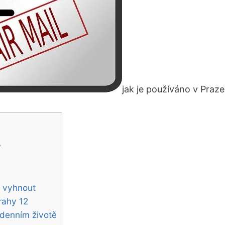
jak je používáno v ‍Praz
?
m‌ vyhnout
rahy⁢ 12
dodenním životě