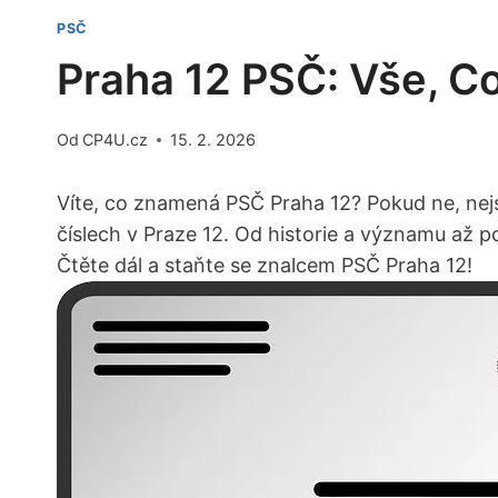
PSČ
Praha 12 PSČ: Vše, C
Od
CP4U.cz
15. 2. 2026
Víte, co ‍znamená ⁢PSČ ‍Praha 12? Pokud‌ ne,​ n
⁣číslech v Praze 12. Od historie⁢ a významu ‍až 
Čtěte‍ dál ‍a staňte se znalcem‍ PSČ Praha‍ 12!