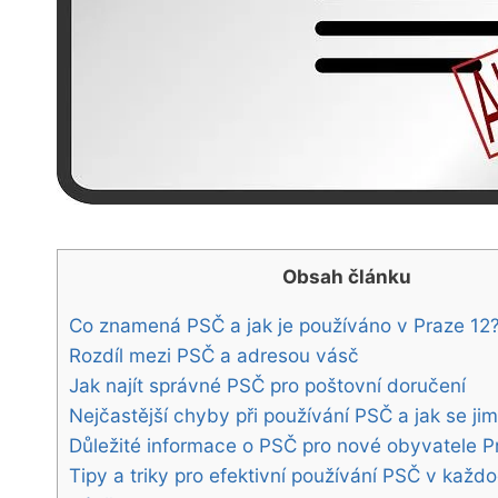
Obsah článku
Co znamená PSČ a jak je používáno ‌v Praze⁤ 12
Rozdíl ‌mezi PSČ⁣ a ⁣adresou ⁣vásč
Jak najít správné ​PSČ pro⁤ poštovní doručení
Nejčastější chyby při⁢ používání PSČ a ⁢jak se ji
Důležité‌ informace o PSČ ⁢pro nové‍ obyvatele‍ P
Tipy a triky pro efektivní používání PSČ⁣ v kaž