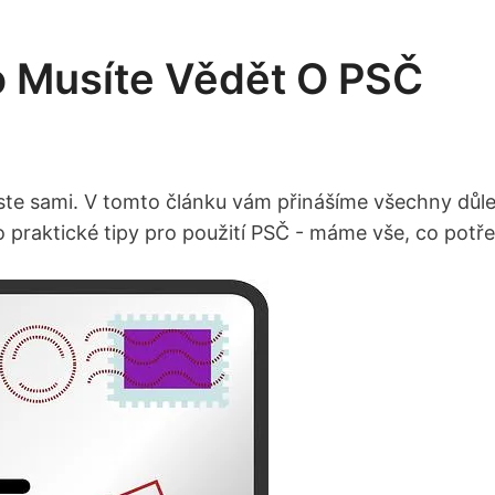
o Musíte Vědět O PSČ
ejste sami. V‍ tomto článku‍ vám ⁤přinášíme všechny dů
po praktické⁣ tipy pro použití ⁢PSČ -‌ máme​ vše, co ⁣po