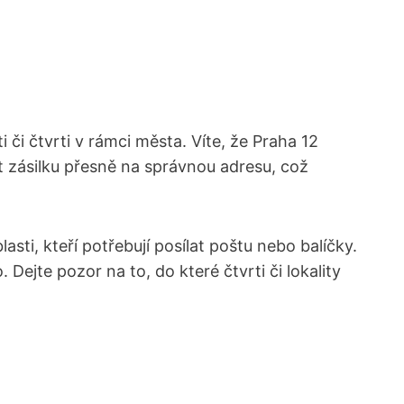
i čtvrti ⁢v⁣ rámci ‌města. ⁢Víte, že Praha 12⁣
zásilku‌ přesně na⁤ správnou adresu,⁤ což
sti, kteří‌ potřebují⁣ posílat poštu nebo balíčky.
​Dejte pozor na to, ⁢do které čtvrti či lokality