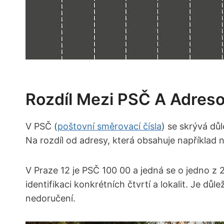
Rozdíl ‌mezi PSČ⁣ A ⁣adres
V PSČ ⁢(
poštovní směrovací čísla
) se ‌skrývá ⁣d
Na rozdíl⁣ od adresy, která obsahuje například‍ ná
V Praze 12 je PSČ 100 00⁢ a jedná se‌ o jedno z
identifikaci konkrétních čtvrtí a‌ lokalit.⁣ Je 
nedoručení.