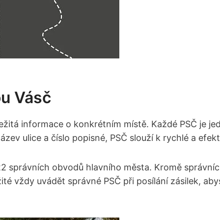
ou ⁣vásč
ůležitá informace o konkrétním ‍místě. Každé ⁣PSČ je j
zev ulice​ a číslo popisné, PSČ slouží k rychlé​ a efekt
 ⁢22 správních obvodů hlavního města. Kromě ‌správních
důležité ‌vždy uvádět ⁢správné PSČ při posílání zásile