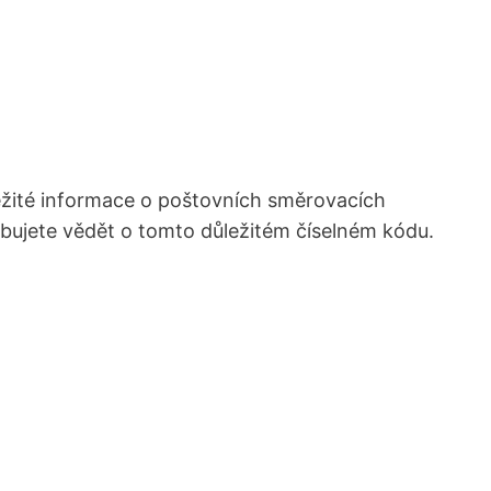
ležité ⁣informace o poštovních⁤ směrovacích
třebujete vědět o tomto důležitém ⁤číselném kódu.