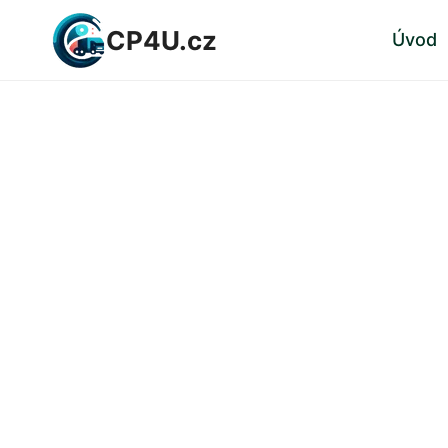
Přeskočit
CP4U.cz
Úvod
na
obsah