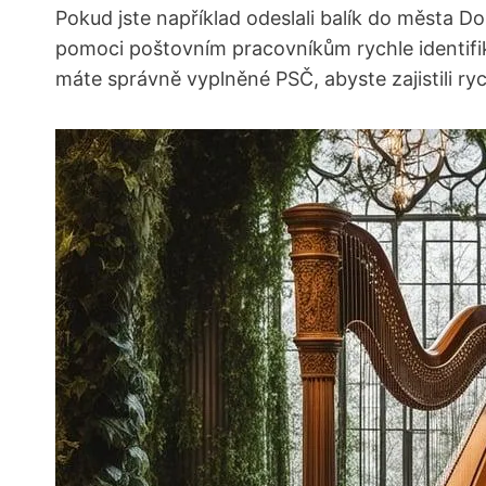
Pokud jste například odeslali balík do města D
pomoci poštovním pracovníkům rychle identifi
máte správně vyplněné PSČ, abyste zajistili ryc