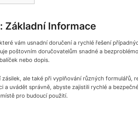
 Základní Informace
y, které vám usnadní doručení a rychlé řešení případ
ňuje poštovním doručovatelům snadné a bezproblémov
 balíček nebo dopis.
zásilek, ale také při vyplňování různých formulářů, r
ici a uvádět správně, abyste zajistili rychlé a bezpeč
ístě pro budoucí použití.