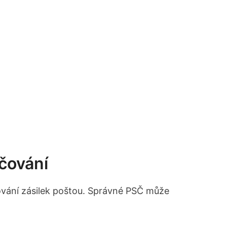
čování
učování zásilek poštou. Správné PSČ může