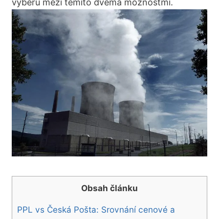
výběru mezi těmito dvěma možnostmi.
Obsah článku
PPL vs Česká Pošta: Srovnání cenové a