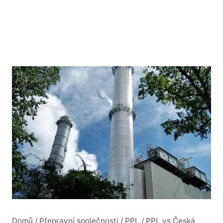
Domů
/
Přepravní společnosti
/
PPL
/
PPL vs Česká