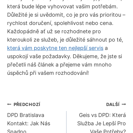
která bude lépe vyhovovat vašim potřebám.
Důležité je si uvědomit, co je pro vás prioritou –
rychlost doručení, spolehlivost nebo cena.
Každopádně ať už se rozhodnete pro
kteroukoli ze služeb, je důležité sáhnout po té,
která vám poskytne ten nejlepší servis
a
uspokojí vaše požadavky. Děkujeme, že jste si
přečetli náš článek a přejeme vám mnoho
úspěchů při vašem rozhodování!
Navigace
PŘEDCHOZÍ
DALŠÍ
Pro
DPD Bratislava
Geis vs DPD: Která
Kontakt: Jak Nás
Služba Je Lepší Pro
Příspěvek
Snadno
Vaše Potřeby?