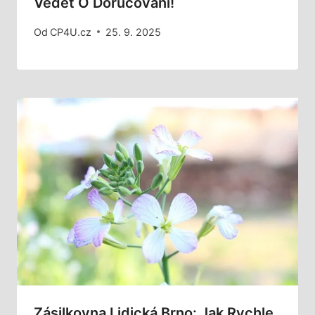
Vědět O Doručování!
Od
CP4U.cz
25. 9. 2025
Zásilkovna Lidická Brno: Jak Rychle