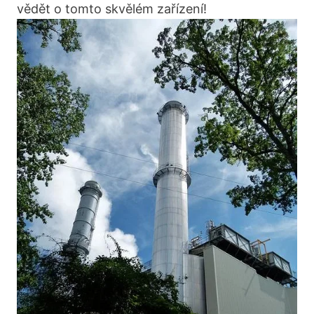
vědět o ⁢tomto ⁣skvělém zařízení!