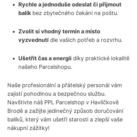
Rychle a jednoduše ⁢odeslat či přijmout
balík
bez zbytečného čekání na poštu.
Zvolit si vhodný termín a ⁤místo
vyzvednutí
dle vašich potřeb ‍a rozvrhu.
Ušetřit čas a energii
díky​ praktické lokalitě
našeho Parcelshopu.
Naše profesionální ⁤a přátelský⁣ personál ​vám
zajistí pohodlnou a bezpečnou službu.
Navštivte náš⁤ PPL Parcelshop​ v Havlíčkově
Brodě a zažijte jedinečný​ způsob ⁢doručování ​
balíků, který vám ušetří starosti​ a zlepší vaše
nákupní zážitky!