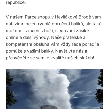
republice.
V našem Parcelshopu v Havlíčkově ​Brodě vám
⁣nabízíme‍ nejen‌ rychlé doručení⁢ balíků,⁤ ale také⁤
možnost vrácení zboží, ‌sledování zásilek
online a ⁢další⁢ výhody. Naše přátelské a
kompetentní obsluha vám vždy ráda‍ poradí a
pomůže s vašimi balíky. Navštivte nás a
přesvědčte se ‌sami ⁣o kvalitě našich‍ služeb!