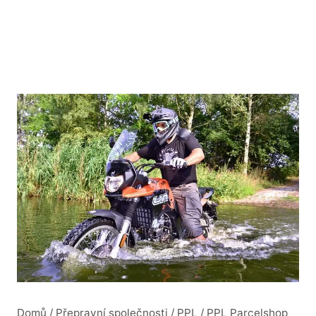
Domů
/
Přepravní společnosti
/
PPL
/
PPL Parcelshop