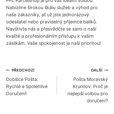
PPL Parcelshop je pro⁢ vás ‍ideální‌ volbou.
Nabízíme širokou škálu služeb‌ a ⁤výhod pro
naše ⁣zákazníky, ať už jste jednorázový⁣
odesílatel nebo pravidelný‌ příjemce balíků.
Navštivte nás a přesvědčte se ‌sami ⁢o ‌naší
kvalitě‍ a profesionálním přístupu k vašim
zásilkám. Vaše ‌spokojenost⁤ je naší⁤ prioritou!
Navigace
PŘEDCHOZÍ
DALŠÍ
Pro
Dobšice Pošta:
Pošta Moravský
Rychlé a Spolehlivé
Krumlov: Proč je
Příspěvek
Doručení!
nejlepší volbou pro
doručení?