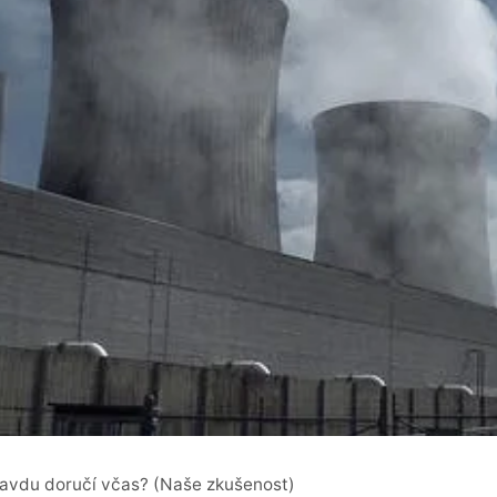
avdu doručí včas? (Naše zkušenost)