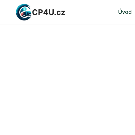
Přeskočit
CP4U.cz
Úvod
na
obsah