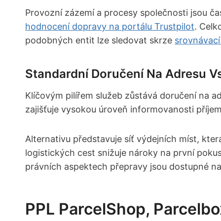
Provozní zázemí a procesy společnosti jsou ča
hodnocení dopravy na portálu Trustpilot
. Celk
podobných entit lze sledovat skrze
srovnávací
Standardní Doručení Na Adresu Vs
Klíčovým pilířem služeb zůstává doručení na ad
zajišťuje vysokou úroveň informovanosti příjem
Alternativu představuje síť výdejních míst, kte
logistických cest snižuje nároky na první pok
právních aspektech přepravy jsou dostupné na 
PPL ParcelShop, Parcelbo