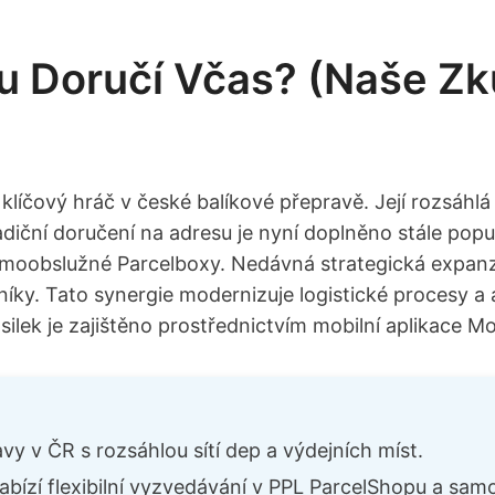
u Doručí Včas? (Naše Zk
íčový hráč v české balíkové přepravě. Její rozsáhlá sí
diční doručení na adresu je nyní doplněno stále populár
amoobslužné Parcelboxy. Nedávná strategická expanz
níky. Tato synergie modernizuje logistické procesy a
ilek je zajištěno prostřednictvím mobilní aplikace M
vy v ČR s rozsáhlou sítí dep a výdejních míst.
bízí flexibilní vyzvedávání v PPL ParcelShopu a sa