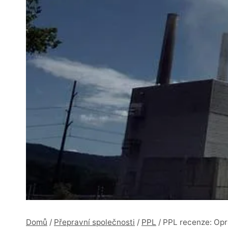
Domů
/
Přepravní společnosti
/
PPL
/
PPL recenze: Opr