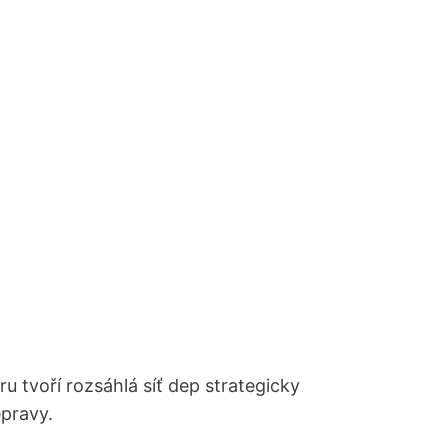
u tvoří rozsáhlá síť dep strategicky
epravy.