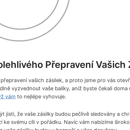
ehlivého Přepravení Vašich 
 přepravení vašich zásilek, a proto jsme pro vás otev
lně vyzvednout vaše balíky, aniž byste čekali doma n
yž vám
to nejlépe vyhovuje.
 jisti, že vaše zásilky budou pečlivě sledovány a chr
razí ke svému cíli v pořádku. Navíc vám nabízíme širok