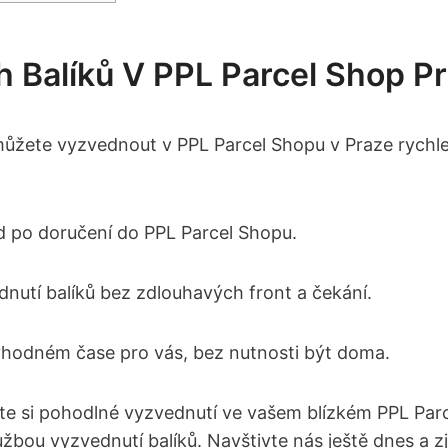
 Balíků V PPL Parcel Shop P
 můžete vyzvednout v PPL Parcel Shopu v Praze rychle
ed po doručení do PPL Parcel Shopu.
utí balíků bez zdlouhavých front a čekání.
vhodném čase pro vás, bez nutnosti být doma.
ijte si pohodlné vyzvednutí ve vašem blízkém PPL Parce
žbou vyzvednutí balíků. Navštivte nás ještě dnes a zj