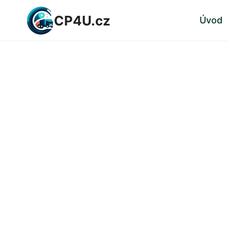
Přeskočit
CP4U.cz
Úvod
na
obsah