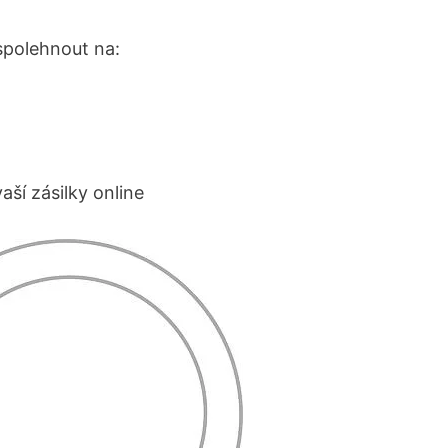
spolehnout na:
ší zásilky online