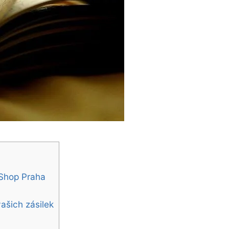
 Shop Praha
ašich zásilek