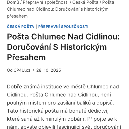
Domů
/
Přepravní společnosti
/
Česká Pošta
/
Pošta
Chlumec nad Cidlinou: Doručování s historickým
přesahem
ČESKÁ POŠTA
|
PŘEPRAVNÍ SPOLEČNOSTI
Pošta Chlumec Nad Cidlinou:
Doručování S Historickým
Přesahem
Od
CP4U.cz
28. 10. 2025
Dobře známá instituce ve městě Chlumec nad
Cidlinou, Pošta Chlumec nad Cidlinou, není
pouhým místem pro zasílání balíků a dopisů.
Tato historická pošta má bohaté dědictví,
které sahá až k minulým dobám. Připojte se k
nám, abyste objevili fascinující svět doručování