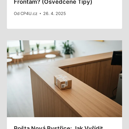
Frontám? (Osvědčené Tipy)
Od
CP4U.cz
26. 4. 2025
Pošta Nová Bystřice: Jak Vyřídit