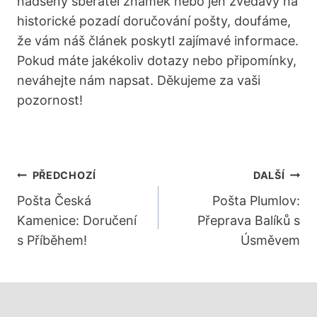
nadšený sběratel známek nebo jen zvědavý na
historické pozadí doručování pošty, doufáme,
že vám náš článek poskytl zajímavé informace.
Pokud máte jakékoliv dotazy nebo připomínky,
neváhejte nám napsat. Děkujeme za vaši
pozornost!
Navigace
PŘEDCHOZÍ
DALŠÍ
Pro
Pošta Česká
Pošta Plumlov:
Kamenice: Doručení
Přeprava Balíků s
Příspěvek
s Příběhem!
Úsměvem