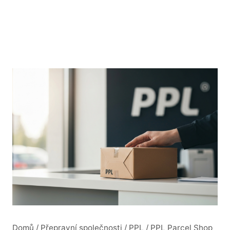
Domů
/
Přepravní společnosti
/
PPL
/
PPL Parcel Shop