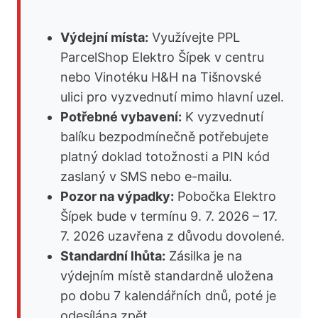
Výdejní místa:
Využívejte PPL
ParcelShop Elektro Šípek v centru
nebo Vinotéku H&H na Tišnovské
ulici pro vyzvednutí mimo hlavní uzel.
Potřebné vybavení:
K vyzvednutí
balíku bezpodmínečně potřebujete
platný doklad totožnosti a PIN kód
zaslaný v SMS nebo e-mailu.
Pozor na výpadky:
Pobočka Elektro
Šípek bude v termínu 9. 7. 2026 – 17.
7. 2026 uzavřena z důvodu dovolené.
Standardní lhůta:
Zásilka je na
výdejním místě standardně uložena
po dobu 7 kalendářních dnů, poté je
odesílána zpět.