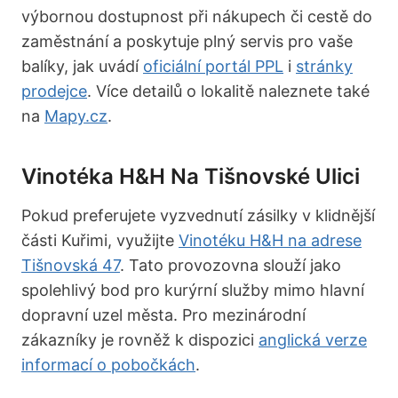
výbornou dostupnost při nákupech či cestě do
zaměstnání a poskytuje plný servis pro vaše
balíky, jak uvádí
oficiální portál PPL
i
stránky
prodejce
. Více detailů o lokalitě naleznete také
na
Mapy.cz
.
Vinotéka H&H Na Tišnovské Ulici
Pokud preferujete vyzvednutí zásilky v klidnější
části Kuřimi, využijte
Vinotéku H&H na adrese
Tišnovská 47
. Tato provozovna slouží jako
spolehlivý bod pro kurýrní služby mimo hlavní
dopravní uzel města. Pro mezinárodní
zákazníky je rovněž k dispozici
anglická verze
informací o pobočkách
.