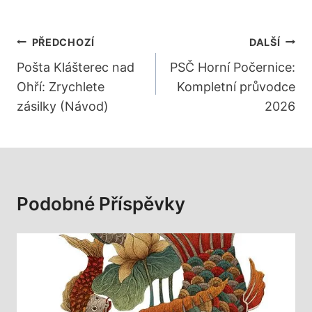
Navigace
PŘEDCHOZÍ
DALŠÍ
Pro
Pošta Klášterec nad
PSČ Horní Počernice:
Ohří: Zrychlete
Kompletní průvodce
Příspěvek
zásilky (Návod)
2026
Podobné Příspěvky