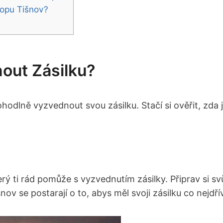
hopu Tišnov?
out Zásilku?
dlně vyzvednout svou zásilku. Stačí si ověřit, zda je
rý ti rád pomůže s vyzvednutím zásilky. Připrav si sv
ov se postarají o to, abys měl svoji zásilku co nejdří