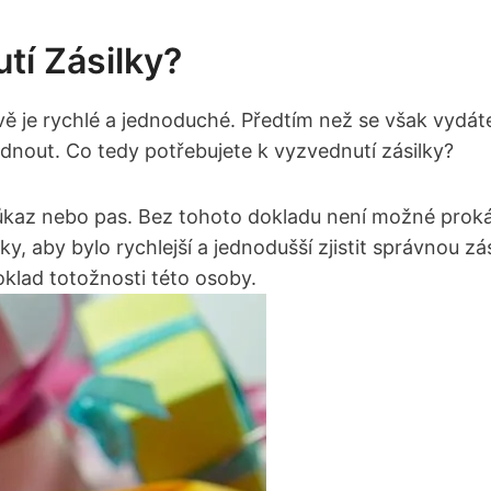
tí Zásilky?
ě je rychlé a jednoduché. Předtím než se však vydáte
nout. Co tedy potřebujete k vyzvednutí zásilky?
průkaz nebo pas. Bez tohoto dokladu není možné prok
ky, aby bylo rychlejší a jednodušší zjistit správnou z
oklad totožnosti této osoby.