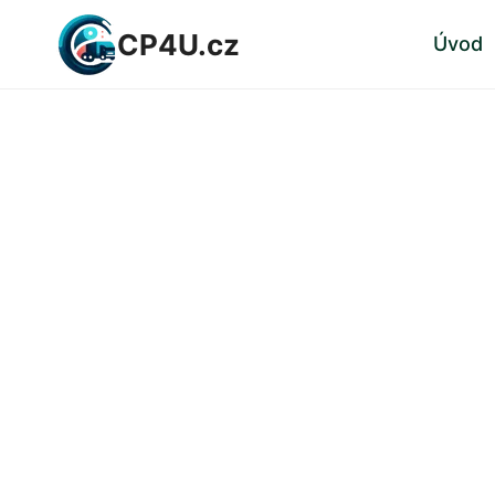
Přeskočit
CP4U.cz
Úvod
na
obsah