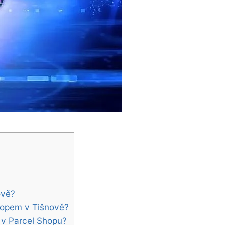
ově?
hopem v Tišnově?
 v Parcel Shopu?