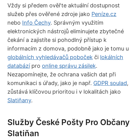
Vždy si předem ověřte aktuální dostupnost
služeb přes ověřené zdroje jako
Peníze.cz
nebo
Info Čechy
. Správným využitím
elektronických nástrojů eliminujete zbytečné
čekání a zajistíte si pohodlný přístup k
informacím z domova, podobně jako je tomu u
globálních vyhledávačů poboček
či
lokálních
databází
pro
online správu zásilek
.
Nezapomínejte, že ochrana vašich dat při
komunikaci s úřady, jako je např.
GDPR soulad
,
zůstává klíčovou prioritou i v lokalitách jako
Slatiňany
.
Služby České Pošty Pro Občany
Slatiňan