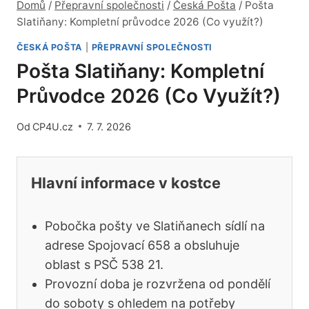
Domů
/
Přepravní společnosti
/
Česká Pošta
/
Pošta
Slatiňany: Kompletní průvodce 2026 (Co využít?)
ČESKÁ POŠTA
|
PŘEPRAVNÍ SPOLEČNOSTI
Pošta Slatiňany: Kompletní
Průvodce 2026 (Co Využít?)
Od
CP4U.cz
7. 7. 2026
Hlavní informace v kostce
Pobočka pošty ve Slatiňanech sídlí na
adrese Spojovací 658 a obsluhuje
oblast s PSČ 538 21.
Provozní doba je rozvržena od pondělí
do soboty s ohledem na potřeby