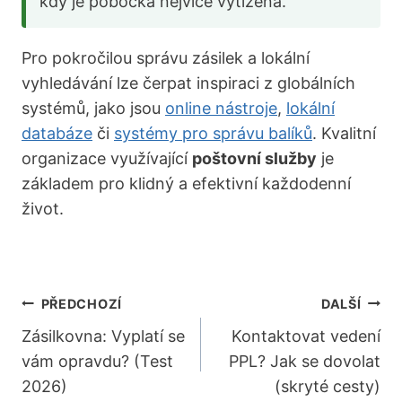
kdy je pobočka nejvíce vytížená.
Pro pokročilou správu zásilek a lokální
vyhledávání lze čerpat inspiraci z globálních
systémů, jako jsou
online nástroje
,
lokální
databáze
či
systémy pro správu balíků
. Kvalitní
organizace využívající
poštovní služby
je
základem pro klidný a efektivní každodenní
život.
Navigace
PŘEDCHOZÍ
DALŠÍ
Pro
Zásilkovna: Vyplatí se
Kontaktovat vedení
vám opravdu? (Test
PPL? Jak se dovolat
Příspěvek
2026)
(skryté cesty)