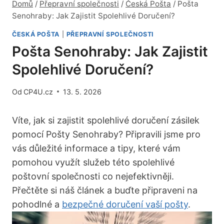
Domů
/
Přepravní společnosti
/
Česká Pošta
/
Pošta
Senohraby: Jak Zajistit Spolehlivé Doručení?
ČESKÁ POŠTA
|
PŘEPRAVNÍ SPOLEČNOSTI
Pošta Senohraby: Jak Zajistit
Spolehlivé Doručení?
Od
CP4U.cz
13. 5. 2026
Víte, jak si zajistit spolehlivé doručení zásilek
pomocí Pošty Senohraby? Připravili jsme pro
vás důležité informace a tipy, které vám
pomohou využít služeb této spolehlivé
poštovní společnosti co nejefektivněji.
Přečtěte si náš článek a buďte připraveni na
pohodlné a
bezpečné doručení vaší pošty
.