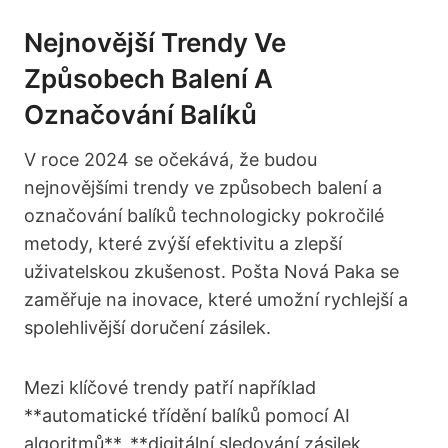
Nejnovější Trendy Ve
Způsobech ​balení A
Označování Balíků
V roce 2024 se očekává,​ že budou
nejnovějšími trendy ve způsobech balení a
⁤označování balíků technologicky pokročilé
metody, které zvýší efektivitu a zlepší‌
uživatelskou zkušenost. Pošta Nová ⁢Paka‍ se
⁤zaměřuje ⁤na inovace, které umožní⁤ rychlejší‍ a
spolehlivější doručení zásilek.
Mezi klíčové trendy patří ⁤například
**automatické třídění balíků pomocí AI
algoritmů**, ⁣**digitální sledování zásilek