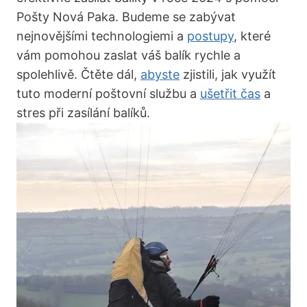
Pošty Nová Paka. Budeme se zabývat
nejnovějšími technologiemi a
postupy
, které
vám ‍pomohou zaslat váš balík rychle a
⁢spolehlivě. Čtěte​ dál, ‍
abyste
zjistili, jak využít
tuto moderní poštovní ⁣službu a
ušetřit čas
a
stres‌ při​ zasílání balíků.