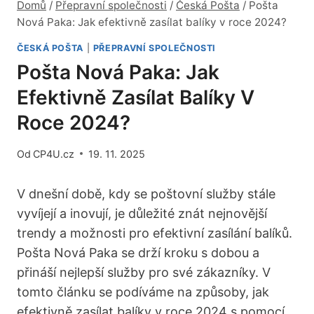
Domů
/
Přepravní společnosti
/
Česká Pošta
/
Pošta
Nová Paka: Jak efektivně zasílat balíky v roce 2024?
ČESKÁ POŠTA
|
PŘEPRAVNÍ SPOLEČNOSTI
Pošta Nová Paka: Jak
Efektivně Zasílat Balíky V
Roce 2024?
Od
CP4U.cz
19. 11. 2025
V dnešní době, kdy se poštovní služby stále
vyvíjejí ⁤a inovují, je důležité znát nejnovější
trendy a možnosti pro efektivní ‌zasílání balíků.
Pošta⁢ Nová Paka se drží kroku s dobou a
⁤přináší nejlepší služby pro své zákazníky. V
tomto ‌článku se podíváme na způsoby, jak
efektivně zasílat balíky v roce 2024 ‍s pomocí