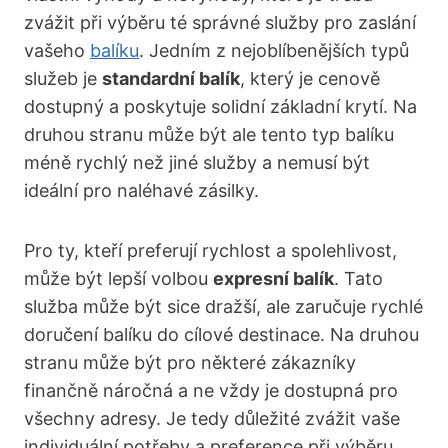
⁣zvážit ‍při ⁤výběru té správné služby ‌pro zaslání
vašeho
balíku
. Jedním z nejoblíbenějších typů
služeb je
standardní balík
, který je ​cenově
dostupný a ⁤poskytuje solidní základní krytí.⁣ Na‌
druhou stranu ⁤může být ⁤ale tento typ balíku
méně​ rychlý než jiné ‍služby a nemusí být
ideální pro naléhavé ​zásilky.
Pro ‌ty, kteří preferují rychlost a spolehlivost,
může být lepší volbou
expresní balík
. Tato
služba může být sice dražší, ale zaručuje rychlé
doručení balíku do cílové destinace. Na druhou
stranu může‌ být pro některé zákazníky
finančně náročná a ne vždy je dostupná pro
všechny ⁢adresy.⁣ Je tedy⁣ důležité zvážit ⁢vaše
individuální potřeby a preference při výběru