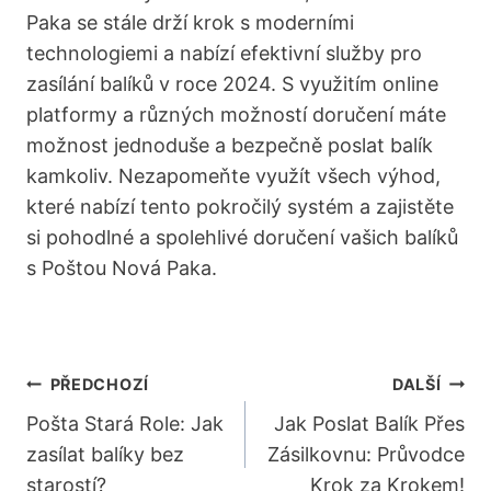
Paka se stále drží‍ krok ‍s moderními
technologiemi a nabízí efektivní služby pro
zasílání balíků‍ v roce‌ 2024. S využitím ⁤online
platformy a různých možností doručení máte
možnost jednoduše‍ a bezpečně poslat ‍balík
kamkoliv. Nezapomeňte využít všech výhod,
které nabízí ⁤tento pokročilý systém a zajistěte
si pohodlné ⁤a spolehlivé doručení vašich balíků
s Poštou ‍Nová Paka.
Navigace
PŘEDCHOZÍ
DALŠÍ
Pro
Pošta Stará Role: Jak
Jak Poslat Balík Přes
zasílat balíky bez
Zásilkovnu: Průvodce
Příspěvek
starostí?
Krok za Krokem!