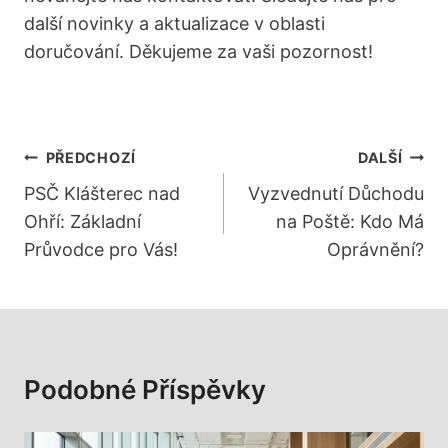
další novinky a aktualizace v oblasti
doručování. Děkujeme za vaši pozornost!
Navigace
PŘEDCHOZÍ
DALŠÍ
Pro
PSČ Klášterec nad
Vyzvednutí Důchodu
Ohří: Základní
na Poště: Kdo Má
Příspěvek
Průvodce pro Vás!
Oprávnění?
Podobné Příspěvky