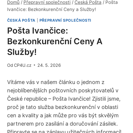
Domů
/
Přepravní společnosti
/
Česká Pošta
/
Pošta
Ivančice: Bezkonkurenční Ceny a Služby!
ČESKÁ POŠTA
|
PŘEPRAVNÍ SPOLEČNOSTI
Pošta Ivančice:
Bezkonkurenční Ceny A
Služby!
Od
CP4U.cz
24. 5. 2026
Vítáme vás v našem článku o jednom z
nejoblíbenějších poštovních poskytovatelů v
České republice – Pošta Ivančice! Zjistili jsme,
proč je tato služba bezkonkurenční v oblasti
cen a kvality a jak může pro vás být skvělým
partnerem pro zasílání a doručování zásilek.
Připravte se na záplavu užitečných informací!