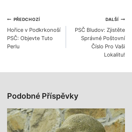
Navigace
PŘEDCHOZÍ
DALŠÍ
Pro
Hořice v Podkrkonoší
PSČ Bludov: Zjistěte
PSČ: Objevte Tuto
Správné Poštovní
Příspěvek
Perlu
Číslo Pro Vaši
Lokalitu!
Podobné Příspěvky