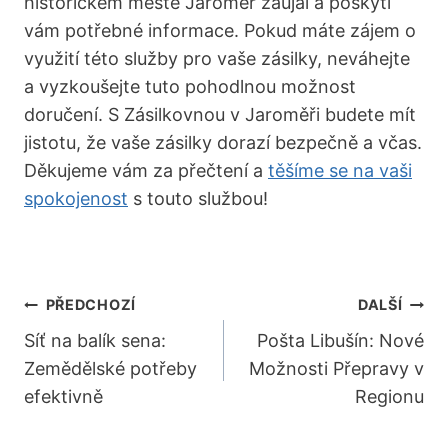
historickém městě Jaroměř zaujal a poskytl
vám potřebné informace. Pokud máte zájem o
využití této služby pro vaše zásilky, neváhejte
a vyzkoušejte tuto pohodlnou možnost
doručení. S Zásilkovnou v Jaroměři budete mít
jistotu, že vaše zásilky dorazí bezpečně a včas.
Děkujeme vám za přečtení a
těšíme se na vaši
spokojenost
s touto službou!
Navigace
PŘEDCHOZÍ
DALŠÍ
Pro
Síť na balík sena:
Pošta Libušín: Nové
Zemědělské potřeby
Možnosti Přepravy v
Příspěvek
efektivně
Regionu