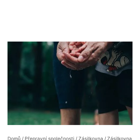
Domů
/
Přepravní společnosti
/
Zásilkovna
/
Zásilkovna