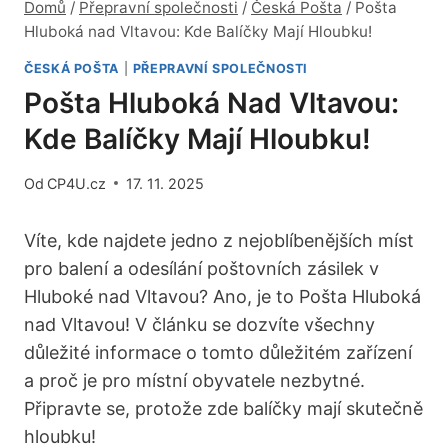
Domů
/
Přepravní společnosti
/
Česká Pošta
/
Pošta
Hluboká nad Vltavou: Kde Balíčky Mají Hloubku!
ČESKÁ POŠTA
|
PŘEPRAVNÍ SPOLEČNOSTI
Pošta Hluboká Nad Vltavou:
Kde Balíčky Mají Hloubku!
Od
CP4U.cz
17. 11. 2025
Víte, kde najdete jedno z nejoblíbenějších míst
pro balení a odesílání poštovních zásilek v
Hluboké nad Vltavou? Ano, je to Pošta Hluboká
nad Vltavou! V článku se dozvíte všechny
důležité informace o tomto důležitém zařízení
a proč je pro místní obyvatele nezbytné.
Připravte se, protože zde balíčky mají skutečně
hloubku!