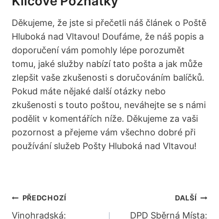
Klíčové Poznatky
Děkujeme, že jste si přečetli náš článek o Poště
Hluboká nad Vltavou! Doufáme, že náš popis a
doporučení vám pomohly lépe porozumět
tomu, jaké služby nabízí tato pošta a jak může
zlepšit vaše zkušenosti s doručováním balíčků.
Pokud máte nějaké další otázky nebo
zkušenosti s touto poštou, neváhejte se s námi
podělit v komentářích níže. Děkujeme za vaši
pozornost a přejeme vám všechno dobré při
používání služeb Pošty Hluboká nad Vltavou!
Navigace
PŘEDCHOZÍ
DALŠÍ
Pro
Vinohradská:
DPD Sběrná Místa: