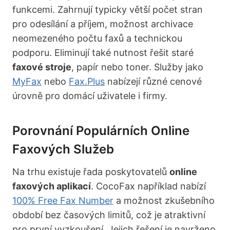
funkcemi. Zahrnují typicky větší počet stran
pro odesílání a příjem, možnost archivace
neomezeného počtu faxů a technickou
podporu. Eliminují také nutnost řešit staré
faxové stroje
, papír nebo toner. Služby jako
MyFax
nebo
Fax.Plus
nabízejí různé cenové
úrovně pro domácí uživatele i firmy.
Porovnání Populárních Online
Faxových Služeb
Na trhu existuje řada poskytovatelů
online
faxových aplikací
. CocoFax například nabízí
100% Free Fax Number
a možnost zkušebního
období bez časových limitů, což je atraktivní
pro první vyzkoušení. Jejich řešení je navrženo