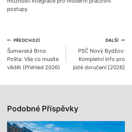
možnosti integrace pro moderní pracovní
postupy.
Navigace
PŘEDCHOZÍ
DALŠÍ
Pro
Šumavská Brno
PSČ Nový Bydžov:
Pošta: Vše co musíte
Kompletní info pro
Příspěvek
vědět (Přehled 2026)
jisté doručení [2026]
Podobné Příspěvky