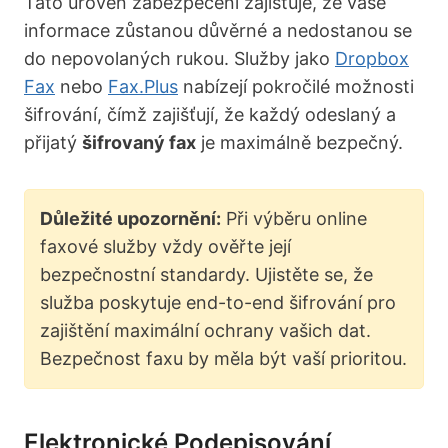
Tato úroveň zabezpečení zajišťuje, že vaše
informace zůstanou důvěrné a nedostanou se
do nepovolaných rukou. Služby jako
Dropbox
Fax
nebo
Fax.Plus
nabízejí pokročilé možnosti
šifrování, čímž zajišťují, že každý odeslaný a
přijatý
šifrovaný fax
je maximálně bezpečný.
Důležité upozornění:
Při výběru online
faxové služby vždy ověřte její
bezpečnostní standardy. Ujistěte se, že
služba poskytuje end-to-end šifrování pro
zajištění maximální ochrany vašich dat.
Bezpečnost faxu by měla být vaší prioritou.
Elektronické Podepisování