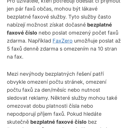
Pro uživatele, kteří potřebují odeslat či přijmout
jen pár faxů občas, mohou být lákavé
bezplatné faxové služby. Tyto služby často
nabízejí možnost získat dočasné
bezplatné
faxové číslo
nebo poslat omezený počet faxů
zdarma. Například
FaxZero
umožňuje poslat až
5 faxů denně zdarma s omezením na 10 stran
na fax.
Mezi nevýhody bezplatných řešení patří
obvykle omezení počtu stránek, omezení
počtu faxů za den/měsíc nebo nutnost
sledovat reklamy. Některé služby mohou také
omezovat dobu platnosti čísla nebo
nepodporují příjem faxů. Pokud hledáte
skutečně
bezplatné faxové číslo
bez