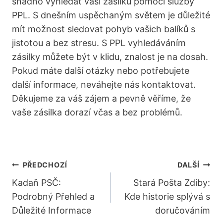
snadno vyhledat vaši zásilku pomocí služby
PPL. S dnešním uspěchaným ‍světem je důležité⁣
mít možnost sledovat pohyb vašich balíků s
jistotou a​ bez stresu. S PPL vyhledáváním⁣
zásilky můžete‍ být v klidu, ⁣znalost je na dosah.
Pokud máte další otázky ​nebo potřebujete
další informace, neváhejte nás kontaktovat.
Děkujeme za váš zájem a pevně věříme, že
⁤vaše zásilka dorazí včas a ⁢bez problémů.
Navigace
PŘEDCHOZÍ
DALŠÍ
Pro
Kadaň PSČ:
Stará Pošta Zdiby:
Podrobný Přehled a
Kde historie splývá s
Příspěvek
Důležité Informace
doručováním