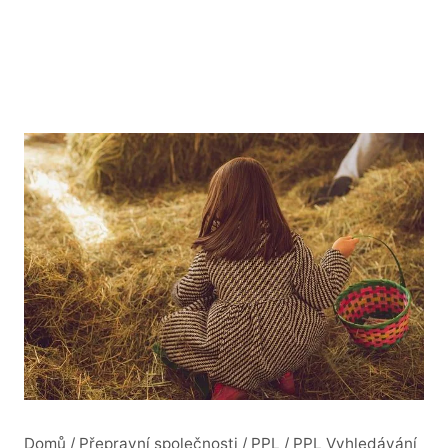
Domů
/
Přepravní společnosti
/
PPL
/
PPL Vyhledávání