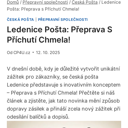
Domů
/
Přepravní společnosti
/
Česká Pošta
/
Ledenice
Pošta: Přeprava s Příchutí Chmela!
ČESKÁ POŠTA
|
PŘEPRAVNÍ SPOLEČNOSTI
Ledenice Pošta: Přeprava S
Příchutí Chmela!
Od
CP4U.cz
12. 10. 2025
V dnešní době, kdy je důležité vytvořit unikátní
zážitek pro zákazníky, se česká pošta
Ledenice představuje s inovativním konceptem
– Přeprava s Příchutí Chmela! Přečtěte si náš
článek a zjistěte, jak tato novinka mění způsob
dopravy zásilek a přináší zcela nový zážitek při
odesílání balíčků a dopisů.