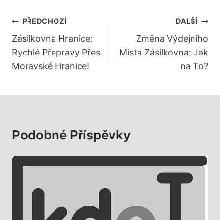
Navigace
PŘEDCHOZÍ
DALŠÍ
Pro
Zásilkovna Hranice:
Změna Výdejního
Rychlé Přepravy Přes
Místa Zásilkovna: Jak
Příspěvek
Moravské Hranice!
na To?
Podobné Příspěvky