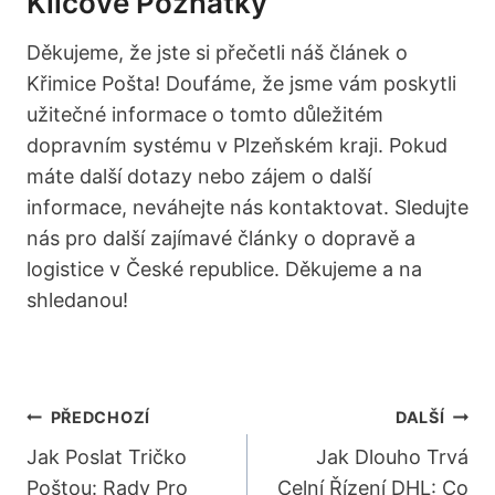
Klíčové Poznatky
Děkujeme, že jste si přečetli náš článek o
Křimice Pošta! Doufáme, že jsme vám poskytli
užitečné informace o tomto důležitém
dopravním systému v Plzeňském kraji. Pokud
máte další dotazy nebo zájem o další
informace, neváhejte nás kontaktovat. Sledujte
nás pro další zajímavé články o dopravě a
logistice v České republice. Děkujeme a na
shledanou!
Navigace
PŘEDCHOZÍ
DALŠÍ
Pro
Jak Poslat Tričko
Jak Dlouho Trvá
Poštou: Rady Pro
Celní Řízení DHL: Co