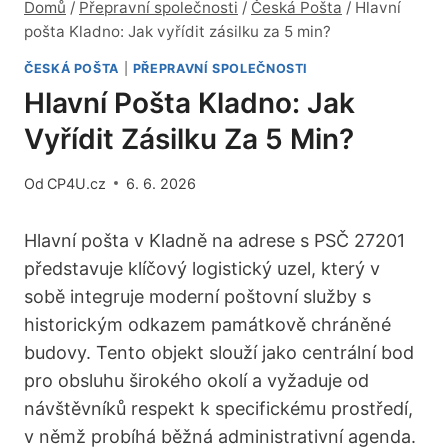
Domů
/
Přepravní společnosti
/
Česká Pošta
/
Hlavní
pošta Kladno: Jak vyřídit zásilku za 5 min?
ČESKÁ POŠTA
|
PŘEPRAVNÍ SPOLEČNOSTI
Hlavní Pošta Kladno: Jak
Vyřídit Zásilku Za 5 Min?
Od
CP4U.cz
6. 6. 2026
Hlavní pošta v Kladně na adrese s PSČ 27201
představuje klíčový logistický uzel, který v
sobě integruje moderní poštovní služby s
historickým odkazem památkově chráněné
budovy. Tento objekt slouží jako centrální bod
pro obsluhu širokého okolí a vyžaduje od
návštěvníků respekt k specifickému prostředí,
v němž probíhá běžná administrativní agenda.