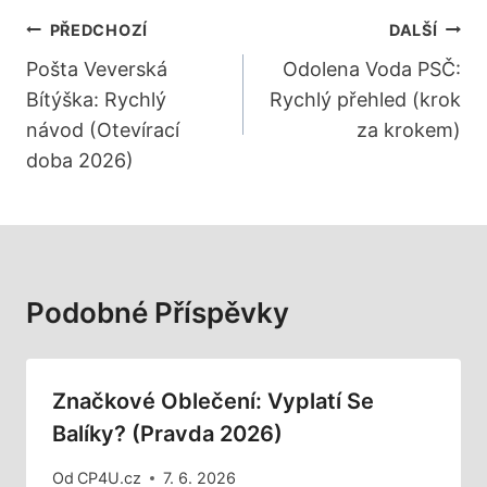
Navigace
PŘEDCHOZÍ
DALŠÍ
Pro
Pošta Veverská
Odolena Voda PSČ:
Bítýška: Rychlý
Rychlý přehled (krok
Příspěvek
návod (Otevírací
za krokem)
doba 2026)
Podobné Příspěvky
Značkové Oblečení: Vyplatí Se
Balíky? (Pravda 2026)
Od
CP4U.cz
7. 6. 2026