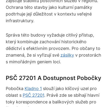
zajišťuje stabilitu poštovních služeb v regionu.
Ochrana této stavby jako kulturní památky
podtrhuje její důležitost v kontextu veřejné
infrastruktury.
Správa této budovy vyžaduje citlivý přístup,
který kombinuje zachování historického
dědictví s efektivním provozem. Pro občany to
znamená, že si vyřizují své
zásilky
v prostorách
s mimořádným geniem loci.
PSČ 27201 A Dostupnost Pobočky
Pobočka
Kladno 1
slouží jako klíčový uzel pro
oblast s
PSČ 27201
. Právě zde se sbíhají hlavní
toky korespondence a balíkových služeb pro