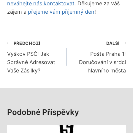
neváhejte nás kontaktovat
. Děkujeme za váš
zájem a
přejeme vám příjemný den
!
Navigace
PŘEDCHOZÍ
DALŠÍ
Pro
Vyškov PSČ: Jak
Pošta Praha 1:
Správně Adresovat
Doručování v srdci
Příspěvek
Vaše Zásilky?
hlavního města
Podobné Příspěvky