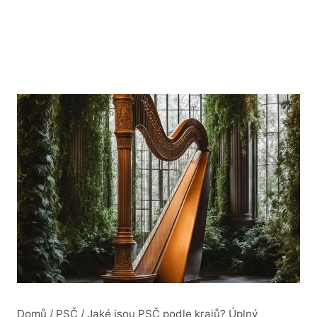
Domů
/
PSČ
/
Jaké jsou PSČ podle krajů? Úplný