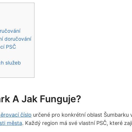
oručování
ní doručování
ocí PSČ
ch služeb
rk A Jak Funguje?
ěrovací číslo
‌ určené pro konkrétní oblast ⁢Šumbarku 
sti města
.‍ Každý region má své vlastní⁤ PSČ, které zaji