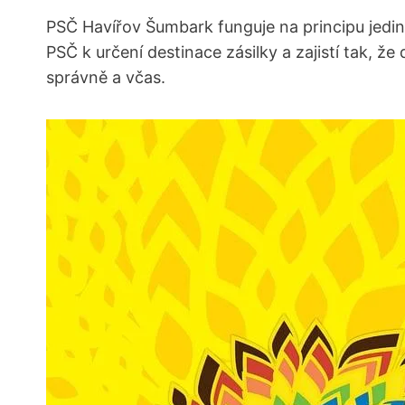
PSČ Havířov‌ Šumbark funguje na principu jedi
PSČ k určení destinace zásilky ​a zajistí tak,
správně a‍ včas.