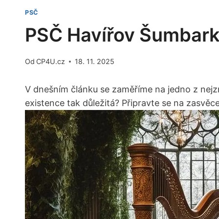
PSČ
PSČ Havířov Šumbark:
Od
CP4U.cz
18. 11. 2025
V dnešním článku se​ zaměříme na jedno ‌z nej
existence tak důležitá? Připravte se na zasvěce