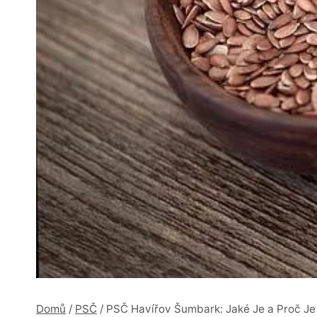
Domů
/
PSČ
/
PSČ Havířov Šumbark: Jaké Je a Proč Je