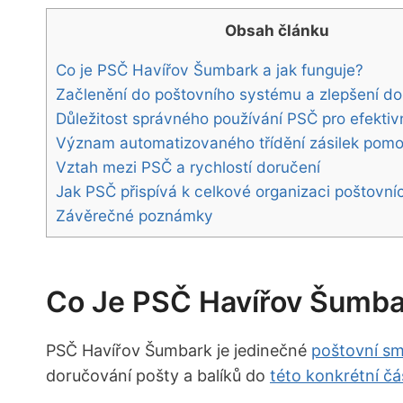
Obsah článku
Co je PSČ Havířov Šumbark a jak funguje?
Začlenění do poštovního systému a zlepšení d
Důležitost správného používání PSČ pro efektiv
Význam automatizovaného třídění zásilek pom
Vztah⁣ mezi PSČ a rychlostí doručení
Jak⁤ PSČ přispívá k celkové organizaci⁤ poštovní
Závěrečné poznámky
Co Je PSČ Havířov Šumba
PSČ Havířov Šumbark⁢ je jedinečné
poštovní sm
doručování pošty a balíků do
této konkrétní čá