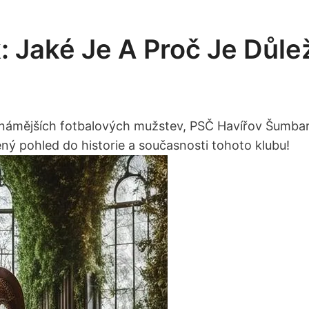
 Jaké Je A Proč Je Důle
známějších fotbalových mužstev, PSČ Havířov Šumbark
ný pohled ‍do historie a současnosti tohoto klubu!