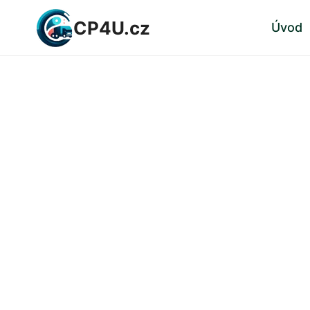
Přeskočit
CP4U.cz
Úvod
na
obsah