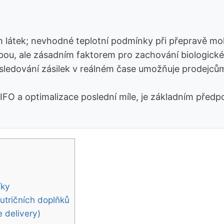
ých látek; nevhodné teplotní podmínky při přepravě m
žbou, ale zásadním faktorem pro zachování biologické
ledování zásilek v reálném čase umožňuje prodejcům
u FIFO a optimalizace poslední míle, je základním pře
íky
utričních doplňků
e delivery)