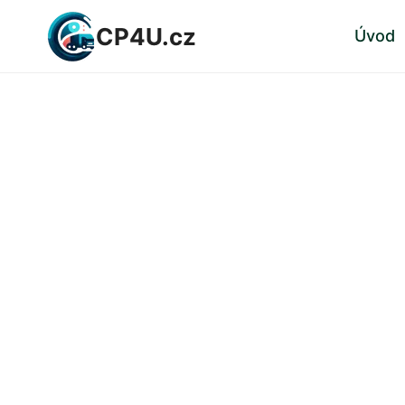
Přeskočit
CP4U.cz
Úvod
na
obsah