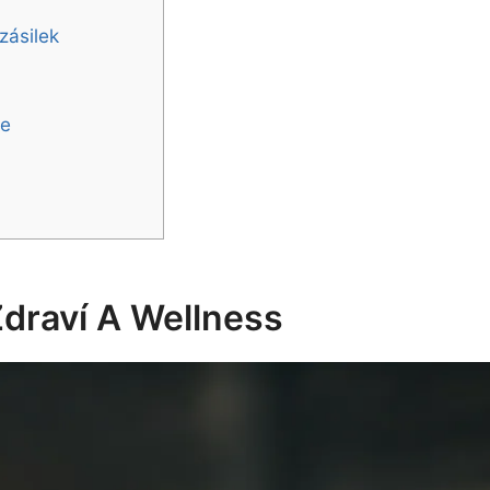
zásilek
ce
Zdraví A Wellness