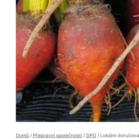
Domů
/
Přepravní společnosti
/
DPD
/
Lokální doručova