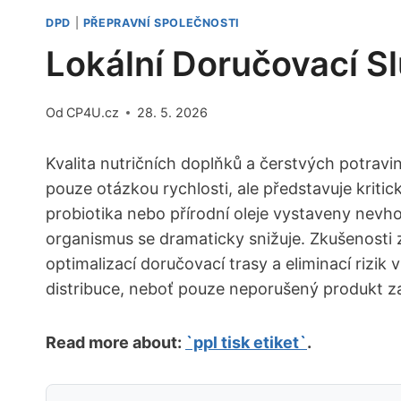
DPD
|
PŘEPRAVNÍ SPOLEČNOSTI
Lokální Doručovací Sl
Od
CP4U.cz
28. 5. 2026
Kvalita nutričních doplňků a čerstvých potravi
pouze otázkou rychlosti, ale představuje kritický
probiotika nebo přírodní oleje vystaveny nevh
organismus se dramaticky snižuje. Zkušenosti z 
optimalizací doručovací trasy a eliminací rizik 
distribuce, neboť pouze neporušený produkt za
Read more about:
`ppl tisk etiket`
.