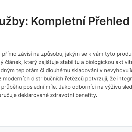
užby: Kompletní Přehled 
n přímo závisí na způsobu, jakým se k vám tyto produk
 článek, který zajišťuje stabilitu a biologickou aktivi
odným teplotám či dlouhému skladování v nevyhovujíc
moderních distribučních řetězců potvrzují, že integri
v průběhu poslední míle. Jako odborníci na výživu sled
ručuje deklarované zdravotní benefity.