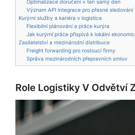
Optimalizace doručení v ten samý den
Význam API integrace pro přesné sledování 
Kurýrní služby a kariéra v logistice
Flexibilní plánování a práce kurýra
Jak kurýrní práce přispívá k lokální ekonomi
Zasilatelství a mezinárodní distribuce
Freight forwarding pro rostoucí firmy
Správa mezinárodních přepravních smluv
Role Logistiky V Odvětví 