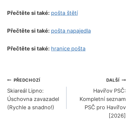
Přečtěte si také:
pošta štětí
Přečtěte si také:
pošta napajedla
Přečtěte si také:
hranice pošta
Navigace
PŘEDCHOZÍ
DALŠÍ
Pro
Skiareál Lipno:
Havířov PSČ:
Úschovna zavazadel
Kompletní seznam
Příspěvek
(Rychle a snadno!)
PSČ pro Havířov
[2026]