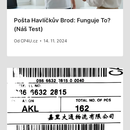
Pošta Havlíčkův Brod: Funguje To?
(Náš Test)
Od
CP4U.cz
14. 11. 2024