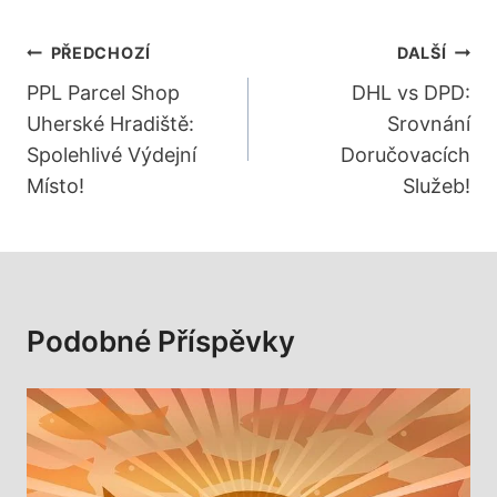
Navigace
PŘEDCHOZÍ
DALŠÍ
Pro
PPL Parcel Shop
DHL vs DPD:
Uherské Hradiště:
Srovnání
Příspěvek
Spolehlivé Výdejní
Doručovacích
Místo!
Služeb!
Podobné Příspěvky