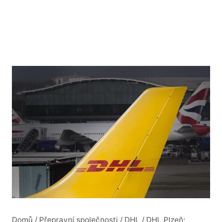
Domů
/
Přepravní společnosti
/
DHL
/
DHL Plzeň: