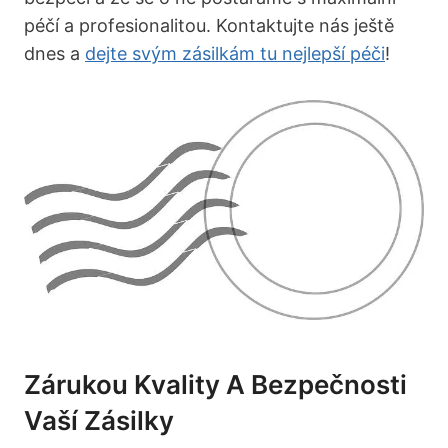
péčí a profesionalitou. Kontaktujte nás ještě
dnes a
dejte svým zásilkám tu nejlepší péči
!
Zárukou Kvality A Bezpečnosti
Vaší Zásilky