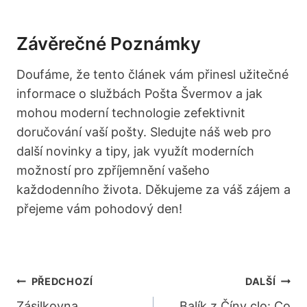
Závěrečné Poznámky
Doufáme, že tento článek vám přinesl užitečné
informace o službách Pošta Švermov a jak
mohou moderní technologie zefektivnit
doručování vaší pošty. Sledujte náš web pro
další novinky a tipy, jak využít moderních
možností pro zpříjemnění vašeho
každodenního života. Děkujeme za váš zájem a
přejeme vám pohodový den!
Navigace
PŘEDCHOZÍ
DALŠÍ
Zásilkovna
Balík z Číny clo: Co