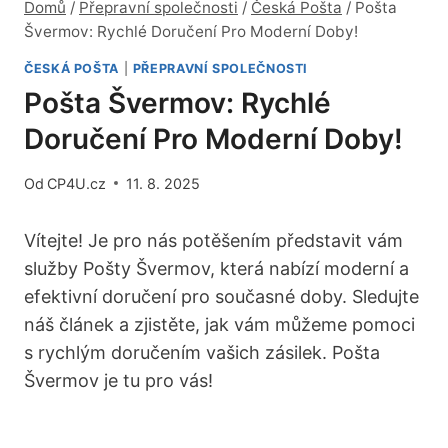
Domů
/
Přepravní společnosti
/
Česká Pošta
/
Pošta
Švermov: Rychlé Doručení Pro Moderní Doby!
ČESKÁ POŠTA
|
PŘEPRAVNÍ SPOLEČNOSTI
Pošta Švermov: Rychlé
Doručení Pro Moderní Doby!
Od
CP4U.cz
11. 8. 2025
Vítejte! Je pro nás potěšením představit vám
služby Pošty Švermov, která nabízí moderní a
efektivní doručení pro současné doby. Sledujte
náš článek a zjistěte, jak vám můžeme pomoci
s rychlým doručením vašich zásilek. Pošta
Švermov je tu pro vás!