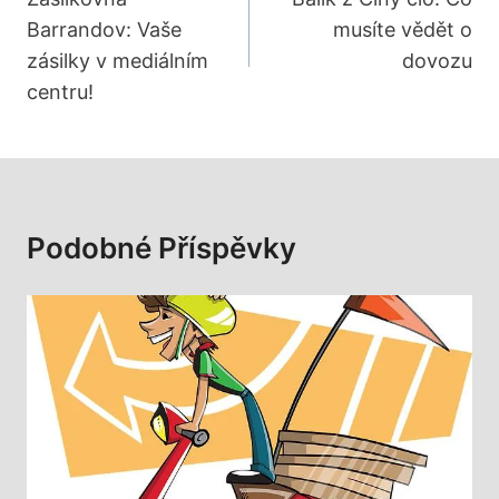
Pro
Barrandov: Vaše
musíte vědět o
Příspěvek
zásilky v mediálním
dovozu
centru!
Podobné Příspěvky