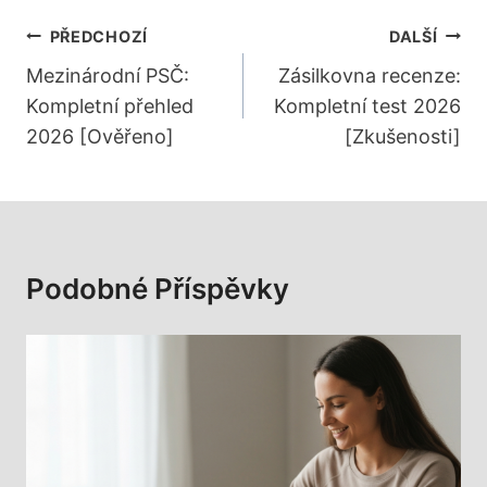
Navigace
PŘEDCHOZÍ
DALŠÍ
Pro
Mezinárodní PSČ:
Zásilkovna recenze:
Kompletní přehled
Kompletní test 2026
Příspěvek
2026 [Ověřeno]
[Zkušenosti]
Podobné Příspěvky