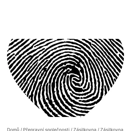
Domů
/
Přepravní společnosti
/
Zásilkovna
/
Zásilkovna