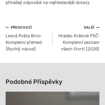
přinášejí odpovědi na nejhledanější dotazy.
Navigace
PŘEDCHOZÍ
DALŠÍ
Pro
Lesná Pošta Brno:
Hradec Králové PSČ:
Kompletní přehled
Kompletní seznam
Příspěvek
[Rychlý návod]
všech čtvrtí [2026]
Podobné Příspěvky