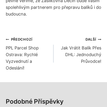
pevně věříme, že Zásilkovna Děčín bude vaším
spolehlivým partnerem pro přepravu balíků i do
budoucna.
Navigace
PŘEDCHOZÍ
DALŠÍ
Pro
PPL Parcel Shop
Jak Vrátit Balík Přes
Ostrava: Rychlé
DHL: Jednoduchý
Příspěvek
Vyzvednutí a
Průvodce!
Odeslání!
Podobné Příspěvky