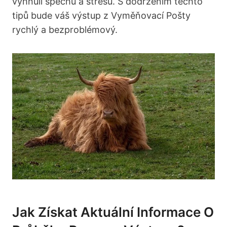
vyhnuli spěchu a stresu. S dodržením těchto
tipů bude váš výstup z Vyměňovací Pošty
rychlý a bezproblémový.
Jak Získat Aktuální Informace O