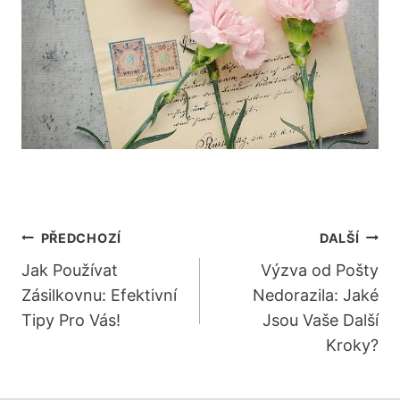
Navigace
PŘEDCHOZÍ
DALŠÍ
Pro
Jak Používat
Výzva od Pošty
Zásilkovnu: Efektivní
Nedorazila: Jaké
Příspěvek
Tipy Pro Vás!
Jsou Vaše Další
Kroky?