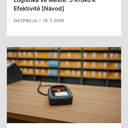
Logistika Ve Městě: 5 Kroků K
Efektivitě [Návod]
Od
CP4U.cz
19. 7. 2026