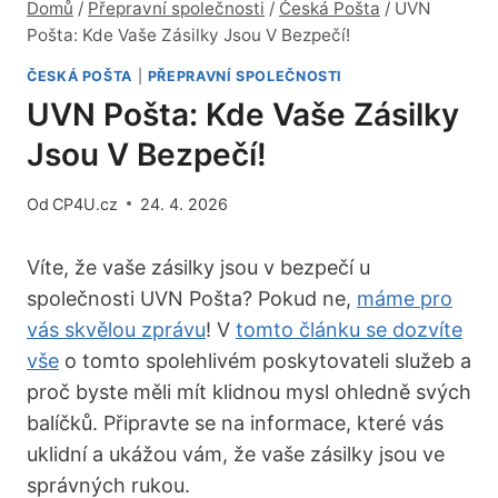
Domů
/
Přepravní společnosti
/
Česká Pošta
/
UVN
Pošta: Kde Vaše Zásilky Jsou V Bezpečí!
ČESKÁ POŠTA
|
PŘEPRAVNÍ SPOLEČNOSTI
UVN Pošta: Kde Vaše Zásilky
Jsou V Bezpečí!
Od
CP4U.cz
24. 4. 2026
Víte, že vaše zásilky jsou v bezpečí u
společnosti UVN Pošta? Pokud ne,
máme pro
vás skvělou zprávu
! V
tomto článku se dozvíte
vše
o tomto spolehlivém poskytovateli služeb a
proč byste měli mít klidnou mysl ohledně svých
balíčků. Připravte se na informace, které vás
uklidní a ukážou vám, že vaše zásilky jsou ve
správných rukou.