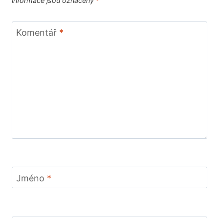
informace jsou označeny
*
Komentář
*
Jméno
*