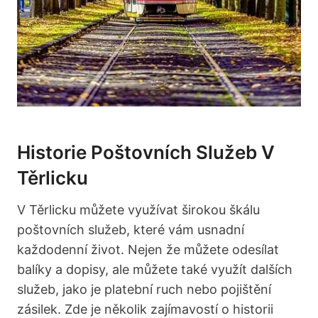
Historie Poštovních‌ Služeb⁤ V⁢
Těrlicku
V Těrlicku můžete využívat⁤ širokou‌ škálu
poštovních služeb, ⁣které vám ⁣usnadní
každodenní⁤ život. Nejen že můžete odesílat⁣
balíky a ⁤dopisy, ​ale můžete⁤ také využít dalších‍
služeb, jako je platební ruch nebo pojištění‍
zásilek. Zde je několik‌ zajímavostí o historii⁢