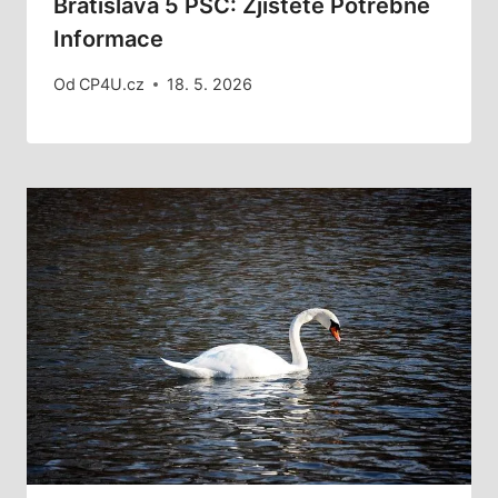
Bratislava 5 PSČ: Zjistěte Potřebné
Informace
Od
CP4U.cz
18. 5. 2026