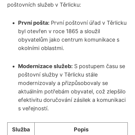
poštovních ⁣služeb v‌ Těrlicku:
První pošta:
První poštovní úřad v Těrlicku
byl otevřen v ⁣roce ⁤1865 a sloužil⁣
obyvatelům jako centrum ⁣komunikace s
okolními oblastmi.
Modernizace služeb:
S postupem ⁤času se
⁣poštovní služby ‍v Těrlicku stále
modernizovaly a přizpůsobovaly se
aktuálním potřebám obyvatel, ⁤což zlepšilo
efektivitu doručování zásilek a komunikaci
s ‌veřejností.
Služba
Popis