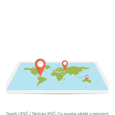
Domů
/
PSČ
/
Těrlicko PSČ: Co musíte vědět o místních