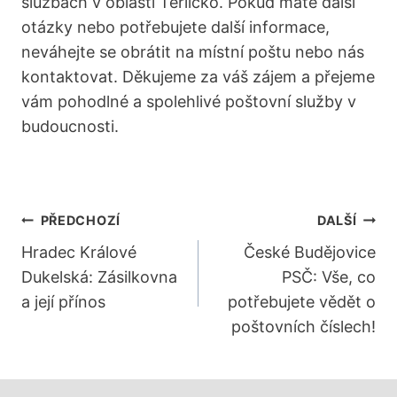
službách ⁤v oblasti ⁣Těrlicko. Pokud ‍máte další
otázky nebo potřebujete další informace,‍
neváhejte se obrátit⁢ na‌ místní poštu⁢ nebo nás
kontaktovat. Děkujeme za váš ⁤zájem⁢ a přejeme
vám pohodlné a spolehlivé poštovní ⁤služby v
budoucnosti.
Navigace
PŘEDCHOZÍ
DALŠÍ
Pro
Hradec Králové
České Budějovice
Dukelská: Zásilkovna
PSČ: Vše, co
Příspěvek
a její přínos
potřebujete vědět o
poštovních číslech!