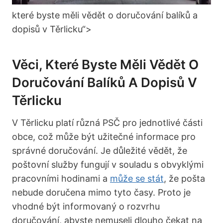
které byste měli vědět o doručování balíků a
dopisů⁢ v Těrlicku“>
Věci,​ Které Byste Měli Vědět O
Doručování Balíků A‍ Dopisů V
Těrlicku
V ​Těrlicku platí různá PSČ pro jednotlivé části
‍obce, ⁢což může být‍ užitečné informace pro
správné doručování. Je‌ důležité vědět,‍ že
poštovní služby fungují v souladu s obvyklými
pracovními hodinami a
může se ‍stát
, že pošta
nebude doručena mimo tyto ‍časy. Proto je
vhodné být informovaný o rozvrhu
doručování,⁤ abyste‍ nemuseli dlouho ⁣čekat na